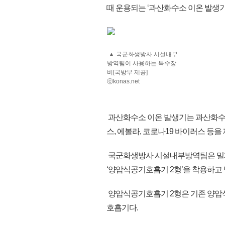
때 운용되는 ‘과산화수소 이온 발생기
▲ 국군화생방사 시설내부
방역팀이 사용하는 특수장
비[국방부 제공]
ⓒkonas.net
과산화수소 이온 발생기는 과산화수
스, 에볼라, 코로나19 바이러스 등을
국군화생방사 시설내부방역팀은 밀폐되
‘양압식공기호흡기 2형’을 착용하고
양압식공기호흡기 2형은 기존 양압
호흡기다.