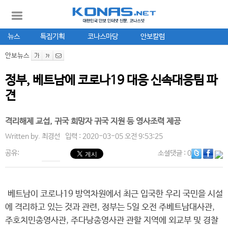
뉴스
특집기획
코나스마당
안보칼럼
안보뉴스
정부, 베트남에 코로나19 대응 신속대응팀 파
견
격리해제 교섭, 귀국 희망자 귀국 지원 등 영사조력 제공
Written by.
최경선
입력 : 2020-03-05 오전 9:53:25
공유:
소셜댓글
: 0
베트남이 코로나19 방역차원에서 최근 입국한 우리 국민을 시설
에 격리하고 있는 것과 관련, 정부는 5일 오전 주베트남대사관,
주호치민총영사관, 주다낭총영사관 관할 지역에 외교부 및 경찰