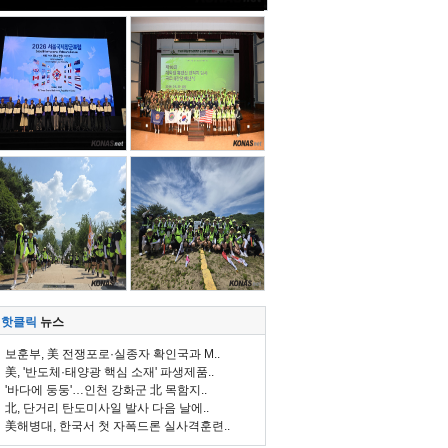
핫클릭
뉴스
보훈부, 美 전쟁포로·실종자 확인국과 M..
美, '반도체·태양광 핵심 소재' 파생제품..
'바다에 둥둥'…인천 강화군 北 목함지..
北, 단거리 탄도미사일 발사 다음 날에..
美해병대, 한국서 첫 자폭드론 실사격훈련..