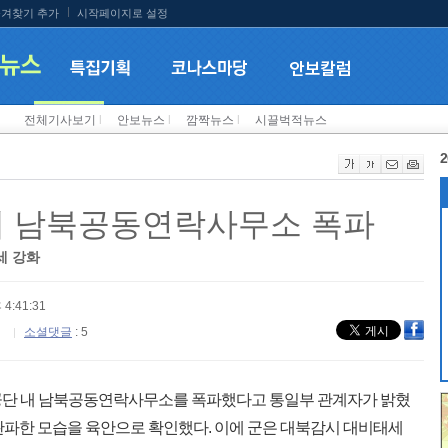
겨찾기 추가
시작페이지로 설정
전체기사보기
l
안보뉴스
l
깜짝뉴스
l
시끌벅적뉴스
2
내 남북공동연락사무소 폭파
세 강화
 4:41:31
소셜댓글
: 5
개성공단 내 남북공동연락사무소를 폭파했다고 통일부 관계자가 밝혔
완파한 모습을 육안으로 확인했다. 이에 군은 대북감시 대비태세