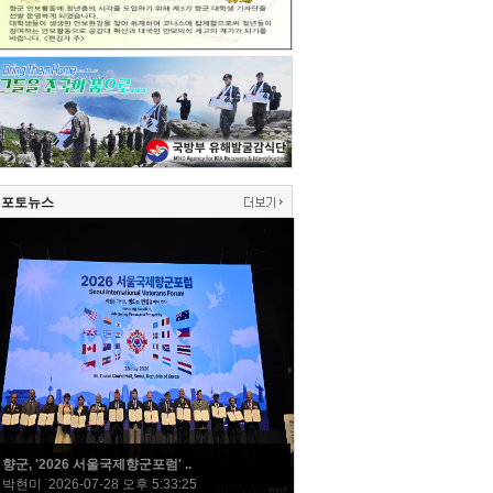
포토뉴스
향군, '2026 서울국제향군포럼' ..
박현미 2026-07-28 오후 5:33:25