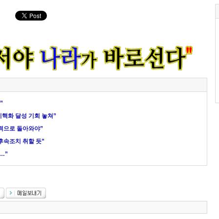
”
비핵화 달성 기회 놓쳐”
력으로 돌아와야”
후속조치 취할 듯”
…”