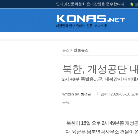
인터넷신문위원회 윤리강령을 준수합니다
즐
뉴스 >
안보뉴스
북한, 개성공단 
2시 49분 폭발음…군, 대북감시 대비태
Written by.
최경선
입력 : 2020-06-16 오후
공유:
북한이 16일 오후 2시 49분쯤 
다. 육군은 남북연락사무소 건물이 