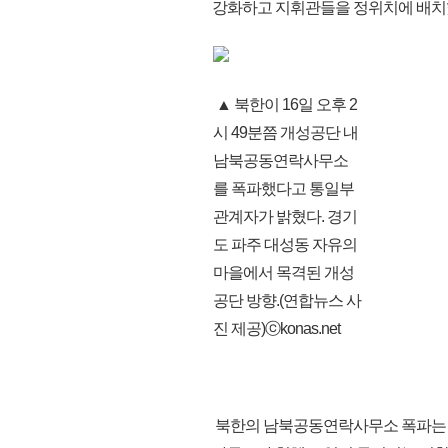
강화하고 지휘관들을 정위치에 배치
▲ 북한이 16일 오후 2
시 49분쯤 개성공단 내
남북공동연락사무소
를 폭파했다고 통일부
관계자가 밝혔다. 경기
도 파주 대성동 자유의
마을에서 목격된 개성
공단 방향.(연합뉴스 사
진 제공)ⓒkonas.net
북한의 남북공동연락사무소 폭파는 김