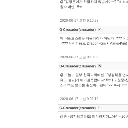
@ "김정은이가 위험하지 않습네다~!?!"ㅎㅎㅎ ==
할수 밖엔...!!ㅎ
2020-06-17 오전 9:15:28
G-Crusader(crusader)
하바드/보스톤은 지근거리가 아닌가~???ㅎ 그
~???ㅎㅎㅎ (e.g. Dragon-Kim + Marks-Kim)
2020-06-17 오전 9:10:09
G-Crusader(crusader)
@ 오늘도 일부-한국교회에선..."성경책을 던지
유도-설교]가 이어질듯합니다~!!ㅎ (그 친중/친
스-Kim도 보스톤 출신이라던데~?? 혹시~!?
2020-06-17 오전 9:01:18
G-Crusader(crusader)
@ [반-공진리교육]을 폐기한지가...어언~ 20