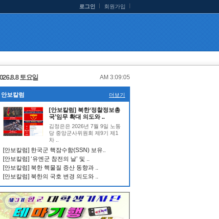
로그인
회원가입
026.8.8 토요일
AM 3:09:05
안보칼럼
더보기
[안보칼럼] 북한‘정찰정보총
국’임무 확대 의도와 ..
김정은은 2026년 7월 9일 노동
당 중앙군사위원회 제9기 제1
차 ..
[안보칼럼] 한국군 핵잠수함(SSN) 보유..
[안보칼럼] ‘유엔군 참전의 날’ 및 ..
[안보칼럼] 북한 핵물질 증산 동향과 ..
[안보칼럼] 북한의 국호 변경 의도와 ..