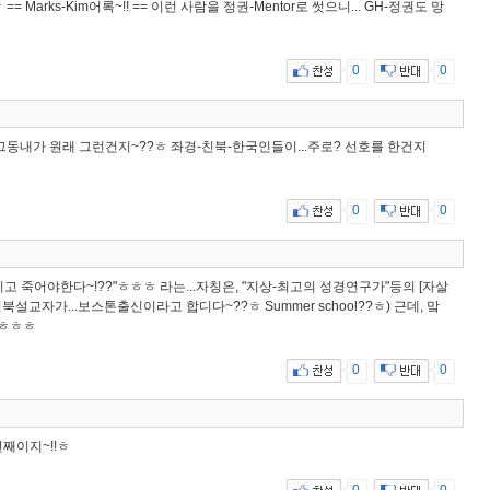
 Marks-Kim어록~!! == 이런 사람을 정권-Mentor로 썻으니... GH-정권도 망
0
0
동내가 원래 그런건지~??ㅎ 좌경-친북-한국인들이...주로? 선호를 한건지
0
0
고 죽어야한다~!??"ㅎㅎㅎ 라는...자칭은, "지상-최고의 성경연구가"등의 [자살
북설교자가...보스톤출신이라고 합디다~??ㅎ Summer school??ㅎ) 근데, 맠
?ㅎㅎㅎ
0
0
년째이지~!!ㅎ