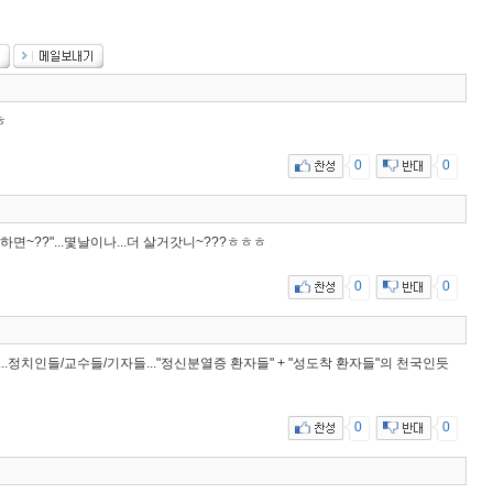
ㅎ
0
0
하면~??"...몇날이나...더 살거갓니~???ㅎㅎㅎ
0
0
...정치인들/교수들/기자들..."정신분열증 환자들" + "성도착 환자들"의 천국인듯
0
0