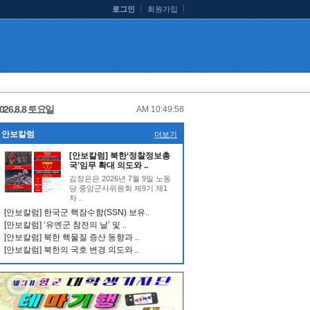
로그인
회원가입
026.8.8 토요일
AM 10:49:59
안보칼럼
더보기
[안보칼럼] 북한‘정찰정보총
국’임무 확대 의도와 ..
김정은은 2026년 7월 9일 노동
당 중앙군사위원회 제9기 제1
차 ..
[안보칼럼] 한국군 핵잠수함(SSN) 보유..
[안보칼럼] ‘유엔군 참전의 날’ 및 ..
[안보칼럼] 북한 핵물질 증산 동향과 ..
[안보칼럼] 북한의 국호 변경 의도와 ..