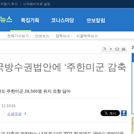
겨찾기 추가
시작페이지로 설정
전체기사보기
l
안보뉴스
l
깜짝뉴스
l
시끌벅적뉴스
2
 국방수권법안에 ‘주한미군 감축
 주한미군 28,500명 유지 조항 담아
 11:10:01
소셜댓글
: 4
 감축을 제한하는 내용을 담은 2021 회계연도 국방수권법안을