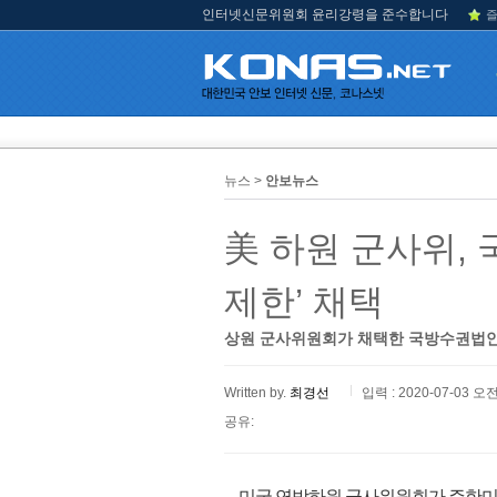
인터넷신문위원회 윤리강령을 준수합니다
즐
뉴스 >
안보뉴스
美 하원 군사위,
제한’ 채택
상원 군사위원회가 채택한 국방수권법안도
Written by.
최경선
입력 : 2020-07-03 오전
공유:
미국 연방하원 군사위원회가 주한미군