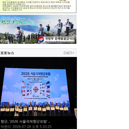
포토뉴스
향군, '2026 서울국제향군포럼' ..
박현미 2026-07-28 오후 5:33:25