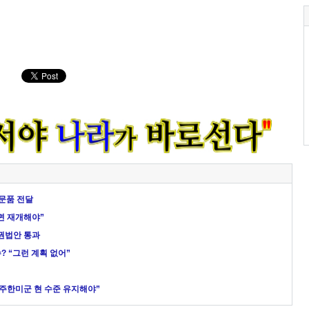
위문품 전달
면 재개해야”
수권법안 통과
? “그런 계획 없어”
 주한미군 현 수준 유지해야”