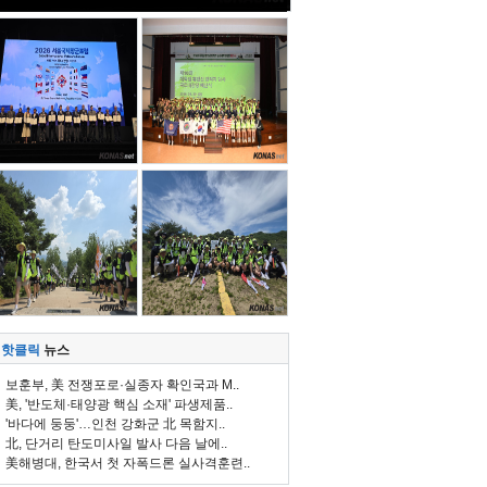
핫클릭
뉴스
보훈부, 美 전쟁포로·실종자 확인국과 M..
美, '반도체·태양광 핵심 소재' 파생제품..
'바다에 둥둥'…인천 강화군 北 목함지..
北, 단거리 탄도미사일 발사 다음 날에..
美해병대, 한국서 첫 자폭드론 실사격훈련..