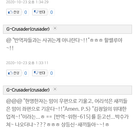
2020-10-23 오후 1:34:29
0
0
G-Crusader(crusader)
@ "반역자들과는 사귀는게 아니란다~!!"ㅎㅎㅎ 할렐루야
~!!
2020-10-23 오후 1:33:11
0
0
G-Crusader(crusader)
@@@ "현명한자는 맘이 우편으로 기울고, 어리석은 새끼들
은 맘이 좌편으로 기운다~!!"Amen. P.S) "김정일의 위대한
업적~!"이라는...ㅎ == [반역-위헌-615]를 듣고선...박수가
쳐~ 나오더냐~???ㅎㅎㅎ 상등신-새끼들아~~!ㅎ