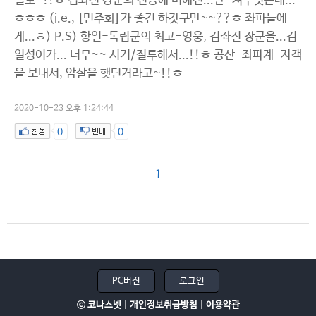
별로~!!ㅎ 김좌진 장군의 전공에 비해선...안~쳐주엇는데...
ㅎㅎㅎ (i.e., [민주화]가 좋긴 하갓구만~~??ㅎ 좌파들에
게...ㅎ) P.S) 항일-독립군의 최고-영웅, 김좌진 장군을...김
일성이가... 너무~~ 시기/질투해서...!!ㅎ 공산-좌파계-자객
을 보내서, 암살을 햇던거라고~!!ㅎ
2020-10-23 오후 1:24:44
0
0
1
PC버전
로그인
ⓒ 코나스넷 |
개인정보취급방침
|
이용약관