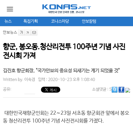
뉴스
특집기획
코나스마당
안보칼럼
안보뉴스
향군, 봉오동.청산리전투 100주년 기념 사진
전시회 가져
김진호 향군회장, "국가안보의 중요성 되새기는 계기 되었을 것"
Written by.
이숙경
입력 : 2020-10-23 오후 1:08:40
공유:
소셜댓글
: 5
대한민국재향군인회는 22∼23일 서초동 향군회관 앞에서 봉오
동 청산리전투 100주년 기념 사진전시회를 가졌다.