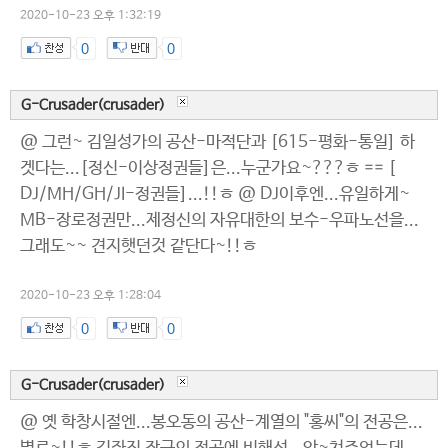
2020-10-23 오후 1:32:19
0
0
G-Crusader(crusader)
@ 그런~ 김일성가의 공산-마적단과 [615-평화-통일] 하
겟다는...[정신-이상정권들]은...누군가요~???ㅎ == [
DJ/MH/GH/JI-정권들]...!!ㅎ @ DJ이후엔...유일하게~
MB-장로정권만...제정신의 자유대한의 보수-우파노선을...
그래도~~ 견지햇던것 같단다~!!ㅎ
2020-10-23 오후 1:28:04
0
0
G-Crusader(crusader)
@ 옛 학창시절엔...봉오동의 공산-계열의 "홍씨"의 전공은...