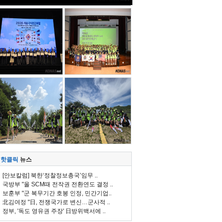
핫클릭
뉴스
[안보칼럼] 북한‘정찰정보총국’임무 ..
국방부 "올 SCM때 전작권 전환연도 결정 ..
보훈부 "군 복무기간 호봉 인정, 민간기업..
北김여정 "日, 전쟁국가로 변신…군사적 ..
정부, '독도 영유권 주장' 日방위백서에 ..