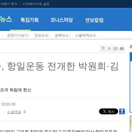
겨찾기 추가
시작페이지로 설정
전체기사보기
l
안보뉴스
l
깜짝뉴스
l
시끌벅적뉴스
2
, 항일운동 전개한 박원희·김
 조국 독립에 헌신
 10:01:35
소셜댓글
: 0
여성단체인 근우회 창립을 주도하고 민족차별에 맞서 항일운동을