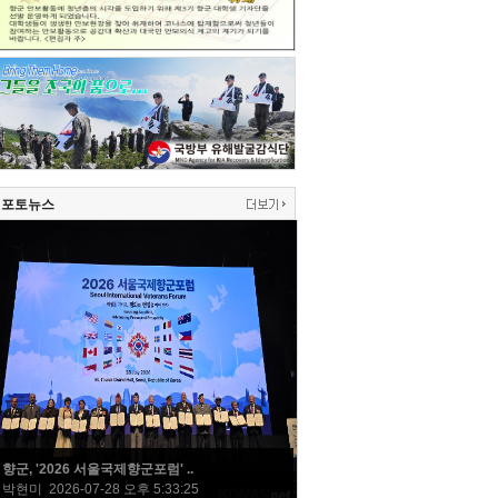
포토뉴스
향군, '2026 서울국제향군포럼' ..
박현미 2026-07-28 오후 5:33:25