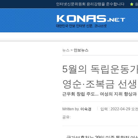
인터넷신문위원회 윤리강령을 준수합니다
즐
뉴스 >
안보뉴스
5월의 독립운동가
영순·조복금 선생
근우회 창립 주도... 여성의 지위 향상과
Written by.
이숙경
입력 : 2022-04-29 오전
공유:
국가보훈처는 29일 민족 통합적 