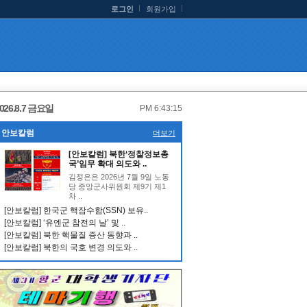
로그인
회원가입
026.8.7 금요일
PM 6:43:15
안보칼럼
더보기
[안보칼럼] 북한‘정찰정보총
국’임무 확대 의도와 ..
김정은은 2026년 7월 9일 노동
당 중앙군사위원회 제9기 제1
차 ..
[안보칼럼] 한국군 핵잠수함(SSN) 보유..
[안보칼럼] ‘유엔군 참전의 날’ 및 ..
[안보칼럼] 북한 핵물질 증산 동향과 ..
[안보칼럼] 북한의 국호 변경 의도와 ..