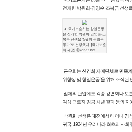
전개한 박원희·김영순·조복금 선생을
▲ 국가보훈처는 항일운동
을 전개한 박원희·김영순·조
복금 선생을 ‘5월의 독립운
동가’로 선정했다. [국가보훈
처 제공] ⓒkonas.net
근우회는 신간회 자매단체로 민족계와
위향상 및 항일운동’을 위해 조직된 
일제의 탄압에도 각종 강연회나 토론
여성 근로자 임금 차별 철폐 등의 지
박원희 선생은 대전에서 태어나 경
귀국, 1924년 우리나라 최초의 사