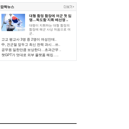
깜짝뉴스
대형 함정 함장에 여군 첫 임
명…독도함 지휘 배선영 ..
대령이 지휘하는 대형 함정의
함장에 해군 사상 처음으로 여
군..
고교 평교사 3명 중 2명이 여성인데..
中, 건군절 앞두고 최신 전력 과시…쓰..
공무원 일한만큼 보상한다…초과근무 ..
챗GPT가 멋대로 외부 플랫폼 해킹…..