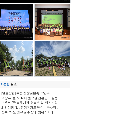
핫클릭
뉴스
[안보칼럼] 북한‘정찰정보총국’임무 ..
국방부 "올 SCM때 전작권 전환연도 결정 ..
보훈부 "군 복무기간 호봉 인정, 민간기업..
北김여정 "日, 전쟁국가로 변신…군사적 ..
정부, '독도 영유권 주장' 日방위백서에 ..