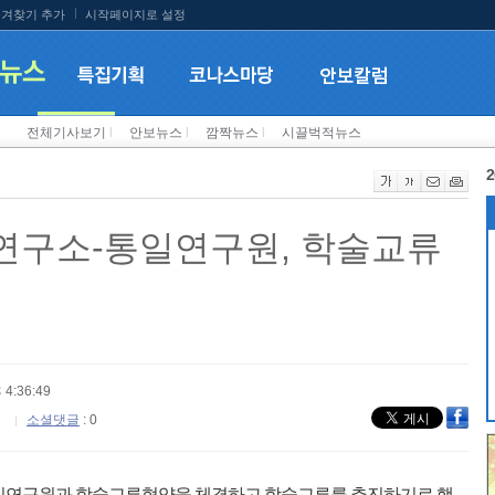
겨찾기 추가
시작페이지로 설정
전체기사보기
l
안보뉴스
l
깜짝뉴스
l
시끌벅적뉴스
2
연구소-통일연구원, 학술교류
 4:36:49
소셜댓글
: 0
통일연구원과 학술교류협약을 체결하고 학술교류를 추진하기로 했