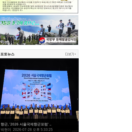
포토뉴스
향군, '2026 서울국제향군포럼' ..
박현미 2026-07-28 오후 5:33:25