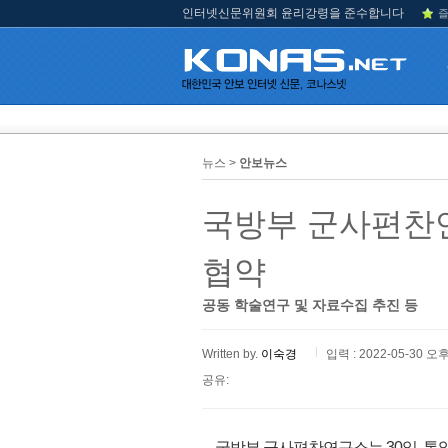
인터넷신문위원회 윤리강령을 준수합니다
즐
뉴스 >
안보뉴스
국방부 군사편찬
협약
공동 학술연구 및 자료수집 추진 등
Written by.
이숙경
입력 : 2022-05-30 오후
공유:
국방부 군사편찬연구소는 30일, 