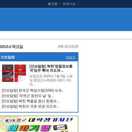
로그인
회원가입
026.8.6 목요일
AM 10:24:20
안보칼럼
더보기
[안보칼럼] 북한‘정찰정보총
국’임무 확대 의도와 ..
김정은은 2026년 7월 9일 노동
당 중앙군사위원회 제9기 제1
차 ..
[안보칼럼] 한국군 핵잠수함(SSN) 보유..
[안보칼럼] ‘유엔군 참전의 날’ 및 ..
[안보칼럼] 북한 핵물질 증산 동향과 ..
[안보칼럼] 북한의 국호 변경 의도와 ..