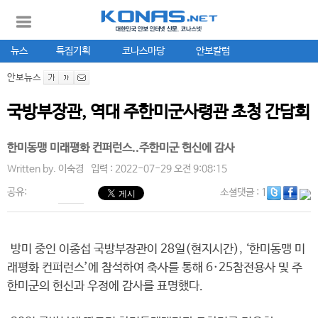
뉴스
특집기획
코나스마당
안보칼럼
안보뉴스
국방부장관, 역대 주한미군사령관 초청 간담회
한미동맹 미래평화 컨퍼런스..주한미군 헌신에 감사
Written by.
이숙경
입력 : 2022-07-29 오전 9:08:15
공유:
소셜댓글
: 1
방미 중인 이종섭 국방부장관이 28일(현지시간), ‘한미동맹 미
래평화 컨퍼런스’에 참석하여 축사를 통해 6·25참전용사 및 주
한미군의 헌신과 우정에 감사를 표명했다.