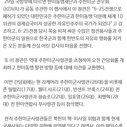
29일 국방부에 따르면 한미동맹재단과 주한미군 전우회
(KDVA)가 공동 주관한 이 행사에서 이 장관은 “6·25전쟁으로
폐허가 되었던 대한민국은 주한미군과 한미동맹 덕분에 세계 10
위권의 경제강국이자 성공한 자유민주주의 국가가 되었다”고 강
조하고, 6·25전쟁 당시 목숨 바쳐 싸운 수많은 참전용사들과 주
한미군의 일원으로 한국군과 함께 한반도의 자유와 평화를 지켜
온 모든 분들께 진심 어린 감사의 마음을 전했다.
또 이 장관은 역대 주한미군사령관을 초청하여 오찬 간담회를 개
최하고 한미동맹 발전 방향 등에 대해 의견을 교환했다.
이번 간담회에는 현 라캐머라 주한미군사령관(26대)을 비롯해
존 틸럴리(17대), 월터 샤프(21대), 빈센트 브룩스(24대) 전
주한미군사령관과 정승조(22대), 임호영(26대), 최병혁(28
대) 전 한미연합사 부사령관 등이 참석했다.
전직 주한미군사령관들은 북한의 핵·미사일 위협과 함께 현재
국제사회는 다양한 위협에 직면해 있다고 하면서, 이런 때일수록