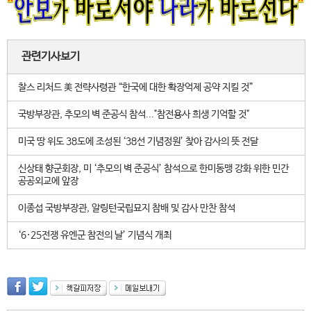
관련기사보기
찰스 리처드 美 전략사령관 “한국에 대한 확장억제 공약 지킬 것”
국방부장관, 추모의 벽 준공식 참석..."참전용사 희생 기억할 것"
미국 땅 위도 38도에 조성된 ‘38선 기념정원’ 찾아 감사의 뜻 전달
신상태 향군회장, 미 ‘추모의 벽 준공식’ 참석으로 한미동맹 강화 위한 민간
공공외교에 앞장
이종섭 국방부장관, 알링턴국립묘지 참배 및 감사 만찬 참석
‘6·25전쟁 유엔군 참전의 날’ 기념식 개최