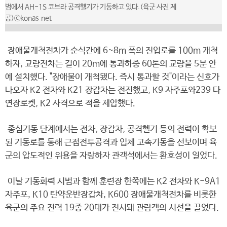
범에서 AH-1S 코브라 공격헬기가 기동하고 있다.(육군 사진 제
공)ⓒkonas.net
장애물개척전차가 순식간에 6~8m 폭의 진입로를 100m 개척
하자, 교량전차는 길이 20m에 통과하중 60톤의 교량을 5분 안
에 설치했다. "장애물이 개척됐다. 즉시 통과할 것"이라는 신호가
나오자 K2 전차와 K21 장갑차는 전진했고, K9 자주포와239 다
연장로켓, K2 사격으로 적을 제압했다.
종심기동 단계에서는 전차, 장갑차, 공격헬기 등의 전력이 확보
된 기동로를 통해 근접전투공격과 입체 고속기동을 선보이며 육
군의 압도적인 위용을 자랑하자 관객석에서는 환호성이 일었다.
이날 기동화력 시범과 함께 훈련장 한쪽에는 K2 전차와 K-9A1
자주포, K10 탄약운반장갑차, K600 장애물개척전차를 비롯한
육군의 주요 전력 19종 20대가 전시돼 관람객의 시선을 끌었다.