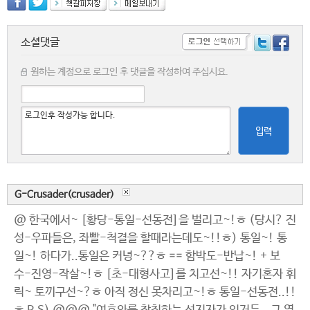
소셜댓글
원하는 계정으로 로그인 후 댓글을 작성하여 주십시요.
입력
G-Crusader(crusader)
@ 한국에서~ [황당-통일-선동전]을 벌리고~!ㅎ (당시? 진
성-우파들은, 좌빨-척결을 할때라는데도~!!ㅎ) 통일~! 통
일~! 하다가..통일은 커녕~??ㅎ == 함박도-반납~! + 보
수-진영-작살~!ㅎ [초-대형사고]를 치고선~!! 자기혼자 휘
릭~ 토끼구선~?ㅎ 아직 정신 못차리고~!ㅎ 통일-선동전..!!