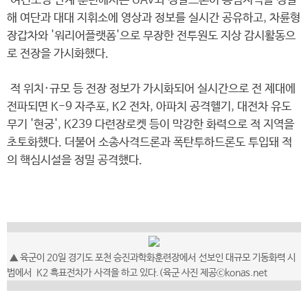
여건조성 단계 훈련에서는 UAV와 정찰드론이 종심지역을 정찰
해 여단과 대대 지휘소에 영상과 정보를 실시간 공유하고, 차륜형
장갑차와 '워리어플랫폼'으로 무장한 전투원도 지상 감시활동으
로 전장을 가시화했다.
적 위치·규모 등 전장 정보가 가시화되어 실시간으로 전 제대에
전파되면 K-9 자주포, K2 전차, 아파치 공격헬기, 대전차 유도
무기 '현궁', K239 다련장로켓 등이 막강한 화력으로 적 지역을
초토화했다. 더불어 소총사격드론과 폭탄투하드론도 투입돼 적
의 핵심시설을 정밀 공격했다.
▲ 육군이 20일 경기도 포천 승진과학화훈련장에서 선보인 대규모 기동화력 시
범에서 K2 흑표전차가 사격을 하고 있다.(육군 사진 제공ⓒkonas.net