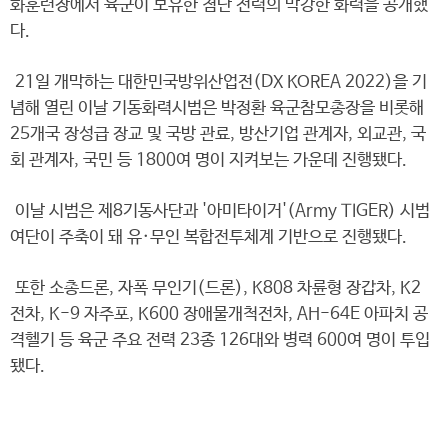
화훈련장에서 육군이 보유한 첨단 전력의 막강한 화력을 공개했
다.
21일 개막하는 대한민국방위산업전(DX KOREA 2022)을 기
념해 열린 이날 기동화력시범은 박정환 육군참모총장을 비롯해
25개국 장성급 장교 및 국방 관료, 방산기업 관계자, 외교관, 국
회 관계자, 국민 등 1800여 명이 지켜보는 가운데 진행됐다.
이날 시범은 제8기동사단과 '아미타이거'(Army TIGER) 시범
여단이 주축이 돼 유·무인 복합전투체계 기반으로 진행됐다.
또한 소총드론, 자폭 무인기(드론), K808 차륜형 장갑차, K2
전차, K-9 자주포, K600 장애물개척전차, AH-64E 아파치 공
격헬기 등 육군 주요 전력 23종 126대와 병력 600여 명이 투입
됐다.