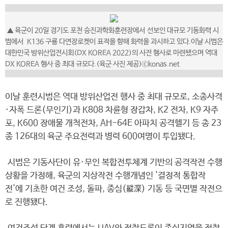
▲ 육군이 20일 경기도 포천 승진과학화훈련장에서 선보인 대규모 기동화력 시
범에서 K136 구룡 다연장로켓이 표적을 향해 화력을 과시하고 있다.이날 시범은
대한민국 방위산업전시회(DX KOREA 2022)의 사전 행사로 마련됐으며 역대
DX KOREA 행사 중 최대 규모다.(육군 사진 제공)ⓒkonas.net
이날 훈련시범은 역대 방위산업전 행사 중 최대 규모로, 소총사격
·자폭 드론(무인기)과 K808 차륜형 장갑차, K2 전차, K9 자주
포, K600 장애물 개척전차, AH-64E 아파치 공격헬기 등 총 23
종 126대의 육군 주요전력과 병력 600여명이 투입됐다.
시범은 기동사단이 유·무인 복합전투체계 기반의 공격작전 수행
상황을 가정해, 육군의 지상작전 수행개념인 '결정적 통합작
전'에 기초한 여건 조성, 돌파, 종심(縱深) 기동 등 국면별 작전으
로 진행됐다.