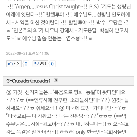
~!!"Amen...Jesus Christ taught~!! P.S) "기도는 성령님
아래에 잇단다~!!" 할렐루야~!! 예수님도...성령님 인도하에
서~ 사역을 하신 것이란다~!! 할렐루야~!! 박수-무당은~?
ㅎ "인본주의 의"가 너무나 강해서~ 기도응답-확실히 받고서
도~!ㅎ 예수님 말씀 안듣는...염소형~!!ㅎ
2022-09-21 오전 5:41:06
0
0
G-Crusader(crusader)
@ 거짓-선지자들은..."복음으로 평화-통일"이 왓다던데요
~???ㅎ (==인류사에 전무한-소리들하던데~??) 뮌짓~들
하세요~??ㅎ 쉬세요~!! @ 미국에 도망-가더니만~~?ㅎ
"미국교회는 다 가짜고~? 나는 진짜당~???"ㅎㅎㅎ (==박
수무당은....지상-최고야~???ㅎ 대단하구나~!!ㅎ 오-목회
자도 똑같은 말 하더라~!!ㅎㅎㅎ; only 한국인-목회자들만