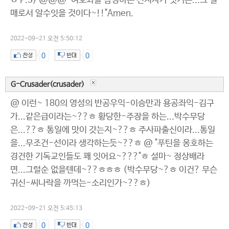
ㅎ P.S) @@@ "여호와를 참칭하는 선지자가 잇거든...그 열
매로서 알수잇을 것이다~!!"Amen.
2022-09-21 오전 5:50:12
0
0
G-Crusader(crusader)
@ 이런~ 180의 영성의 반공우익-이승만과 용공좌익-김구
가...같은급이라는~??ㅎ 황당한-주장을 하는...박수무당
은...??ㅎ 통일에 맛이 갓는지~??ㅎ 주사파출신이라...통일
을...무조건-선이라 생각하는듯~??ㅎ @ "푸틴을 옹호하는
경건한 기독교인들도 꽤 잇어요~???"ㅎ 설마~ 정상배라
면...그럴순 없을텐데~??ㅎㅎㅎ (박수무당~?ㅎ 이건? 무슨
귀신-씨나락을 까먹는-소리인가~??ㅎ)
2022-09-21 오전 5:45:13
0
0