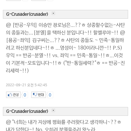
G-Crusader(crusader)
@ [반공-우익] 이승만 장로님은...??ㅎ 상종할수없는-사탄
의 종들과는...[분열]을 택하신 분입니다~!! 할렐루야~!! @
[용공-좌익] 김구씨는...??ㅎ 사탄의 종들도 ~ 민족-통일하
려고 하신분입네다~!!ㅎ ...영성이~ 180이라니깐~!! P.S)
우익 == 반공-분열~!! vs. 좌익 == 민족-통일~!!ㅎ...이것
이 기본적-모토입니다~!!ㅎ ("반-통일세력?"ㅎ == 반공-진
리세력~!!)
2022-09-21 오전 5:42:45
0
0
G-Crusader(crusader)
@ "너희는 내가 지상에 평화를 주러왓다고 생각하니~??ㅎ
내가 답한다~! No, 오히려 분열을주러 왓노라