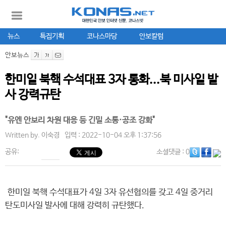
뉴스
특집기획
코나스마당
안보칼럼
안보뉴스
한미일 북핵 수석대표 3자 통화...북 미사일 발
사 강력규탄
"유엔 안보리 차원 대응 등 긴밀 소통·공조 강화"
Written by.
이숙경
입력 : 2022-10-04 오후 1:37:56
공유:
소셜댓글
: 0
한미일 북핵 수석대표가 4일 3자 유선협의를 갖고 4일 중거리
탄도미사일 발사에 대해 강력히 규탄했다.