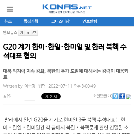
뉴스
특집기획
코나스마당
안보칼럼
안보뉴스
G20 계기 한미·한일·한미일 및 한러 북핵 수
석대표 협의
대북 억지력 지속 강화, 북한의 추가 도발에 대해서는 강력히 대응키
로
Written by.
이숙경
입력 : 2022-07-11 오후 3:00:49
공유:
소셜댓글
: 0
발리에서 열린 G20을 계기로 한미일 3국 북핵 수석대표는 한
미‧한일‧한미일간 각 급에서 북한‧북핵문제 관련 긴밀한 소