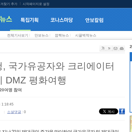
겨찾기 추가
시작페이지로 설정
전체기사보기
l
안보뉴스
l
깜짝뉴스
l
시끌벅적뉴스
2
, 국가유공자와 크리에이터
 DMZ 평화여행
20여명 참여
 1:18:45
소셜댓글
: 0
지난 21일 제대군인 주간을 맞이하여 국가유공자 및 제대군인