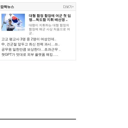
깜짝뉴스
대형 함정 함장에 여군 첫 임
명…독도함 지휘 배선영 ..
대령이 지휘하는 대형 함정의
함장에 해군 사상 처음으로 여
군..
고교 평교사 3명 중 2명이 여성인데..
中, 건군절 앞두고 최신 전력 과시…쓰..
공무원 일한만큼 보상한다…초과근무 ..
챗GPT가 멋대로 외부 플랫폼 해킹…..