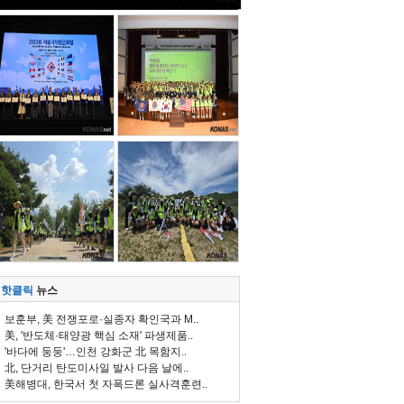
핫클릭
뉴스
보훈부, 美 전쟁포로·실종자 확인국과 M..
美, '반도체·태양광 핵심 소재' 파생제품..
'바다에 둥둥'…인천 강화군 北 목함지..
北, 단거리 탄도미사일 발사 다음 날에..
美해병대, 한국서 첫 자폭드론 실사격훈련..