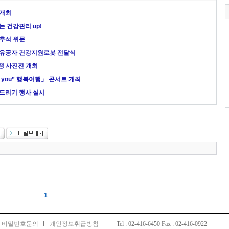
 개최
 건강관리 up!
추석 위문
가유공자 건강지원로봇 전달식
전쟁 사진전 개최
k you” 행복여행」 콘서트 개최
드리기 행사 실시
1
비밀번호문의
l
개인정보취급방침
Tel : 02-416-6450 Fax : 02-416-0922