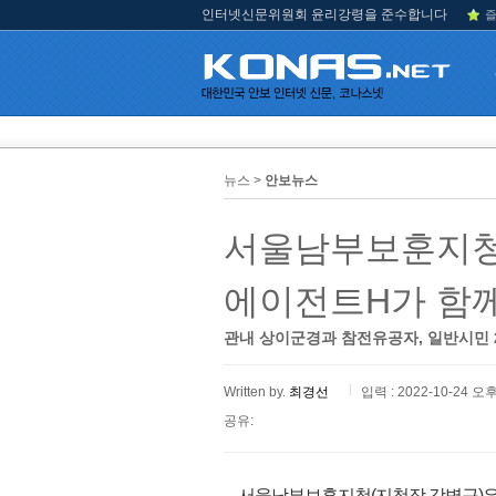
인터넷신문위원회 윤리강령을 준수합니다
즐
뉴스 >
안보뉴스
서울남부보훈지청
에이전트H가 함께
관내 상이군경과 참전유공자, 일반시민 
Written by.
최경선
입력 : 2022-10-24 오후
공유:
서울남부보훈지청(지청장 강병구)은 