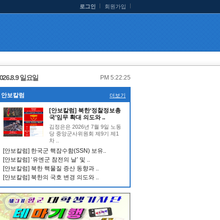
로그인
회원가입
026.8.9 일요일
PM 5:22:25
안보칼럼
더보기
[안보칼럼] 북한‘정찰정보총
국’임무 확대 의도와 ..
김정은은 2026년 7월 9일 노동
당 중앙군사위원회 제9기 제1
차 ..
[안보칼럼] 한국군 핵잠수함(SSN) 보유..
[안보칼럼] ‘유엔군 참전의 날’ 및 ..
[안보칼럼] 북한 핵물질 증산 동향과 ..
[안보칼럼] 북한의 국호 변경 의도와 ..