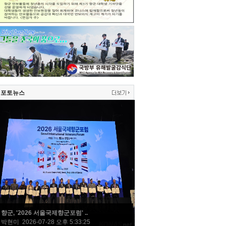
포토뉴스
향군, '2026 서울국제향군포럼' ..
박현미 2026-07-28 오후 5:33:25