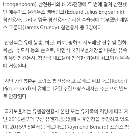
Hoogenboom) 참전용사와 6·25전쟁에 두 번에 걸쳐 참전했
던 에두아드 율리우스 엥버링크(Eduard Julius Engberink)
참전용사, 그리고 영국 참전용사로 시신 수습팀에 복무했던 제임
스 그룬디(James Grundy) 참전용사 등 3명이다.
안장식은 유해 봉송, 하관, 허토, 평화의 사도메달 전수 및 헌화,
묵념, 추도사 등의 순으로, 박민식 국가보훈처장을 비롯한 유족
과 유엔참전용사, 참전국 대표들이 참석한 가운데 최고의 예우 속
에 거행된다.
지난 7일 봉환된 프랑스 참전용사 고 로베르 피끄나르(Robert
Picquenard)의 유해는 12일 주한프랑스대사관 주관으로 별도
로 안장된다.
국가보훈처는 유엔참전용사 본인 또는 유가족의 희망에 따라 지
난 2015년부터 부산 유엔기념공원에 사후안장을 추진하고 있으
며, 2015년 5월 레몽 베르나르(Raymond Benard) 프랑스 참