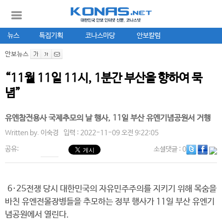
뉴스
특집기획
코나스마당
안보칼럼
안보뉴스
“11월 11일 11시, 1분간 부산을 향하여 묵
념”
유엔참전용사 국제추모의 날 행사, 11일 부산 유엔기념공원서 거행
Written by.
이숙경
입력 : 2022-11-09 오전 9:22:05
공유:
소셜댓글
: 0
6·25전쟁 당시 대한민국의 자유민주주의를 지키기 위해 목숨을
바친 유엔전몰장병들을 추모하는 정부 행사가 11일 부산 유엔기
념공원에서 열린다.