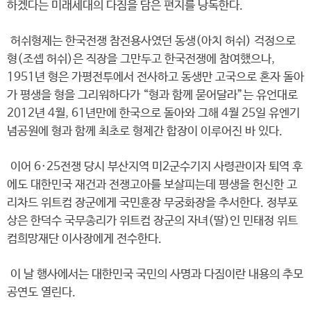
하겠다는 미래세대의 다짐을 담은 편지를 낭독한다.
허쉬형제는 한국전쟁 참전용사였던 동생(아치 허쉬) 걱정으로
형(조셉 허쉬)은 직장을 그만두고 한국전쟁에 참여했으나,
1951년 형은 가평전투에서 전사하고 동생만 고국으로 혼자 돌아
가 평생을 형을 그리워하다가 “형과 함께 묻어달라”는 유언대로
2012년 4월, 61년만에 한국으로 돌아와 그해 4월 25일 유엔기
념공원에 형과 함께 최초로 형제간 합장이 이루어진 바 있다.
이어 6·25전쟁 당시 부산지역 미2군수기지 사령관이자 퇴역 후
에도 대한민국 재건과 전쟁고아를 보살피는데 평생을 헌신한 고
리차드 위트컴 장군에게 국민훈장 무궁화장을 추서한다. 정부포
상은 한덕수 국무총리가 위트컴 장군의 자녀(딸)인 민태정 위트
컴희망재단 이사장에게 전수한다.
이 날 행사에서는 대한민국 국민의 사명과 다짐이란 내용의 추모
공연도 열린다.