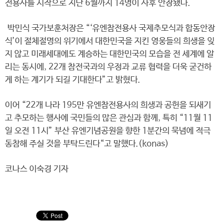
전용사를 시작으로 지난 6월까지 14명이 사후 안장됐다.
박민식 국가보훈처장은 “‘유엔참전용사 국제추모식과 합동안장
식’이 절체절명의 위기에서 대한민국을 지킨 영웅들의 희생을 잊
지 않고 미래세대에도 계승하는 대한민국의 모습을 전 세계에 알
리는 동시에, 22개 참전국과의 우정과 교류 협력을 더욱 굳건하
게 하는 계기가 되길 기대한다”고 밝혔다.
이어 “22개 나라 195만 유엔참전용사의 희생과 공헌을 되새기
고 추모하는 행사에 국민들의 많은 관심과 함께, 특히 “11월 11
일 오전 11시” 부산 유엔기념공원을 향한 1분간의 묵념에 적극
동참해 주실 것을 부탁드린다“고 말했다.(konas)
코나스 이숙경 기자