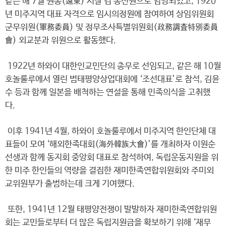
같은 해 7월 원동(遠東) 시찰 겸 통신원으로 임명되었고, 1920
년 미주지역 대표 자격으로 임시의정원에 참여하여 상임위원회
군무위원(軍務委員) 및 정무조사특별위원회(政務調査特別委員
會) 외교분과 위원으로 활동했다.
1922년 하와이 대한인교민단의 총무로 선임되고, 같은 해 10월
호놀룰루에서 열린 범태평양상업대회에 ‘조선대표’로 참석, 김윤
수 등과 함께 일본을 배척하는 연설을 통해 민족의식을 고취했
다.
이후 1941년 4월, 하와이 호놀룰루에서 미주지역 한인단체 대
표들이 모여 ‘해외한족대회(海外韓族大會)’를 개최하자 이원순
선생과 함께 동지회 중앙회 대표로 참석하여, 독립운동지원을 위
한 미주 한인들의 역량을 결집한 재미한족연합위원회와 주미외
교위원부가 출범하는데 크게 기여했다.
또한, 1941년 12월 태평양전쟁이 발발하자 재미한족연합위원
회는 교민들로부터 더 많은 독립지원금을 확보하기 위해 ‘재무