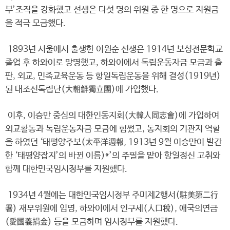
부’조직을 강화했고 선생은 다섯 명의 위원 중 한 명으로 지원금
을 적극 모금했다.
1893년 서울에서 출생한 이원순 선생은 1914년 보성전문학교
졸업 후 하와이로 망명했고, 하와이에서 독립운동자금 모금과 출
판, 외교, 민족교육운동 등 항일독립운동을 위해 결성(1919년)
된 대조선독립단(大朝鮮獨立團)에 가입했다.
이후, 이승만 중심의 대한인동지회(大韓人同志會)에 가입하여
외교활동과 독립운동자금 모금에 힘썼고, 동지회의 기관지 역할
을 하였던 ‘태평양주보(太平洋週報, 1913년 9월 이승만이 발간
한 ‘태평양잡지’의 바뀐 이름)*’의 주필을 맡아 항일정신 고취와
함께 대한민국임시정부를 지원했다.
1934년 4월에는 대한민국임시정부 주미제2행서(駐美第二行
署) 재무위원에 임명, 하와이에서 인구세(人口稅), 애국의연금
(愛國義捐金) 등을 모금하며 임시정부를 지원했다.