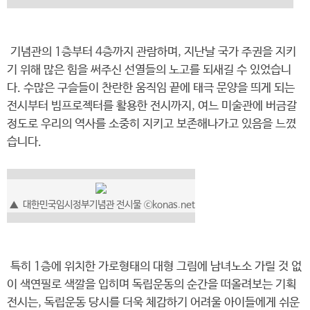
기념관의 1층부터 4층까지 관람하며, 지난날 국가 주권을 지키
기 위해 많은 힘을 써주신 선열들의 노고를 되새길 수 있었습니
다. 수많은 구슬들이 찬란한 움직임 끝에 태극 문양을 띄게 되는
전시부터 빔프로젝터를 활용한 전시까지, 여느 미술관에 버금갈
정도로 우리의 역사를 소중히 지키고 보존해나가고 있음을 느꼈
습니다.
▲
대한민국임시정부기념관 전시물
ⓒkonas.net
특히 1층에 위치한 가로형태의 대형 그림에 남녀노소 가릴 것 없
이 색연필로 색깔을 입히며 독립운동의 순간을 떠올려보는 기획
전시는, 독립운동 당시를 더욱 체감하기 어려울 아이들에게 쉬운