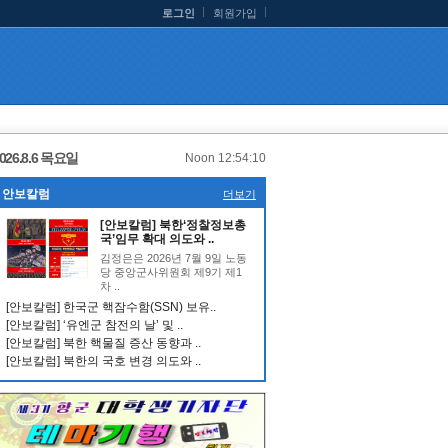
로그인
회원가입
026.8.6 목요일
Noon 12:54:11
안보칼럼
더보기
[안보칼럼] 북한‘정찰정보총
국’임무 확대 의도와 ..
김정은은 2026년 7월 9일 노동
당 중앙군사위원회 제9기 제1
차 ..
[안보칼럼] 한국군 핵잠수함(SSN) 보유..
[안보칼럼] ‘유엔군 참전의 날’ 및 ..
[안보칼럼] 북한 핵물질 증산 동향과 ..
[안보칼럼] 북한의 국호 변경 의도와 ..