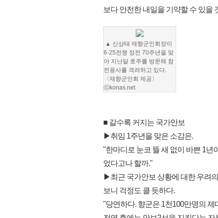
보다 안전한 내일을 기약할 수 있을 
▲ 신상태 재향군인회장이
6·25전쟁 정전 70주년을 맞
아 지난달 호주를 방문해 참
전용사를 격려하고 있다.
〈재향군인회 제공〉
ⓒkonas.net
■ 갈수록 커지는 국가안보
▶취임 1주년을 맞은 소감은.
"한마디로 눈코 뜰 새 없이 바쁜 1년
었다고나 할까."
▶최근 국가안보 상황에 대한 우려의
보니 걱정도 클 듯하다.
"당연하다. 향군은 1천100만명의 
전역 후에는 안보2선을 지킨다는 자