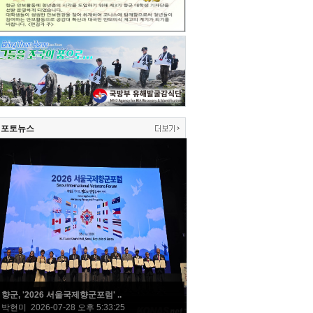
포토뉴스
향군, '2026 서울국제향군포럼' ..
박현미 2026-07-28 오후 5:33:25