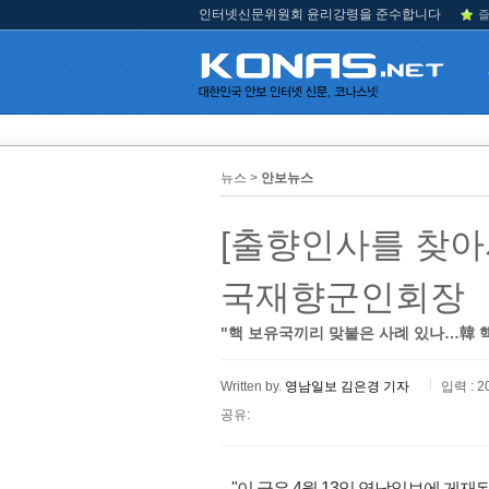
인터넷신문위원회 윤리강령을 준수합니다
즐
뉴스 >
안보뉴스
[출향인사를 찾아서
국재향군인회장
"핵 보유국끼리 맞붙은 사례 있나…韓 
Written by.
영남일보 김은경 기자
입력 : 2
공유:
"이 글은 4월 13일 영남일보에 게재