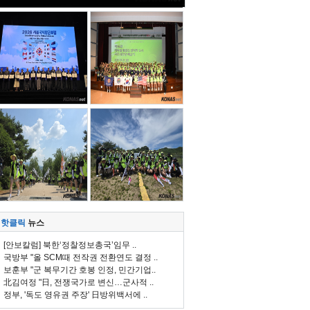
핫클릭
뉴스
[안보칼럼] 북한‘정찰정보총국’임무 ..
국방부 "올 SCM때 전작권 전환연도 결정 ..
보훈부 "군 복무기간 호봉 인정, 민간기업..
北김여정 "日, 전쟁국가로 변신…군사적 ..
정부, '독도 영유권 주장' 日방위백서에 ..