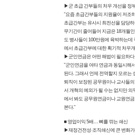
▶군 초급 간부들의 처우 개선을 정
"요즘 초급간부들의 지원율이 저조하
초급간부는 유사시 최전선을 담당하는
무기간이 줄어들어 지금은 18개월인 
도 병사들이 100만원에 육박하는데 
에서 초급간부에 대한 획기적 처우개
▶군인연금은 어떤 해법이 필요하다
"군인연금을 여타 연금과 동일시해서
된다. 그래서 언제 전역할지 모르는 
퇴직이 보장된 공무원이나 교사들의 
서 개혁의 예외가 될 수는 없지만 의
에서 봐도 공무원연금이나 교원연금
본다."
■ 영업이익 5배… 뼈를 깎는 쇄신
▶재정건전성·조직쇄신에 큰 변화가