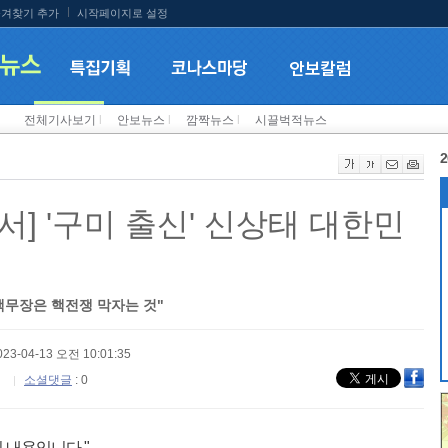
겨찾기 추가
시작페이지로 설정
전체기사보기
l
안보뉴스
l
깜짝뉴스
l
시끌벅적뉴스
2
] '구미 출신' 신상태 대한민
핵무장은 핵전쟁 막자는 것"
023-04-13 오전 10:01:35
소셜댓글
: 0
된 내용입니다."