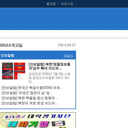
로그인
회원가입
026.8.8 토요일
PM 4:06:28
안보칼럼
더보기
[안보칼럼] 북한‘정찰정보총
국’임무 확대 의도와 ..
김정은은 2026년 7월 9일 노동
당 중앙군사위원회 제9기 제1
차 ..
[안보칼럼] 한국군 핵잠수함(SSN) 보유..
[안보칼럼] ‘유엔군 참전의 날’ 및 ..
[안보칼럼] 북한 핵물질 증산 동향과 ..
[안보칼럼] 북한의 국호 변경 의도와 ..