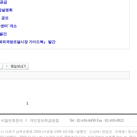
 공급
통합설명회
 공모
센터' 개소
 발간
『해외국방조달시장 가이드북』 발간
1
비밀번호문의
l
개인정보취급방침
Tel : 02-416-6450 Fax : 02-416-0922
서울시 서초구 남부순환로 2569 (서초동 1365-16) 8층 / 발행인 : 신상태 / 편집인 : 전복동 / 청