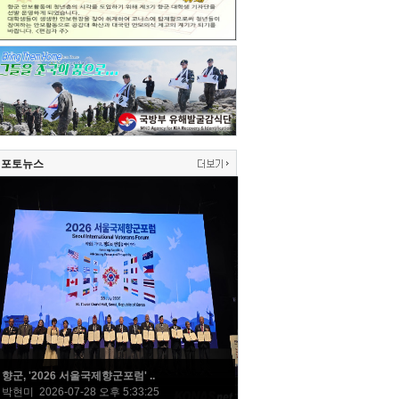
포토뉴스
향군, '2026 서울국제향군포럼' ..
박현미 2026-07-28 오후 5:33:25