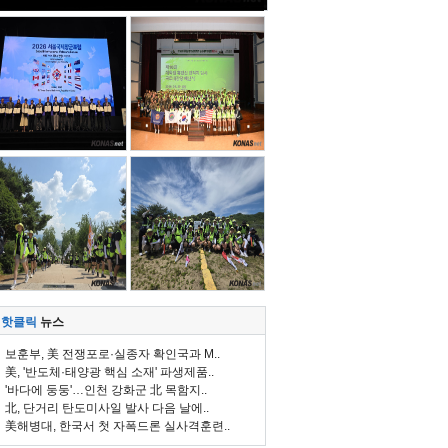
핫클릭
뉴스
보훈부, 美 전쟁포로·실종자 확인국과 M..
美, '반도체·태양광 핵심 소재' 파생제품..
'바다에 둥둥'…인천 강화군 北 목함지..
北, 단거리 탄도미사일 발사 다음 날에..
美해병대, 한국서 첫 자폭드론 실사격훈련..