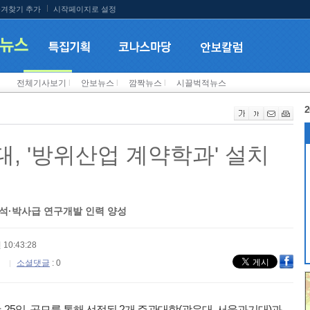
겨찾기 추가
시작페이지로 설정
전체기사보기
l
안보뉴스
l
깜짝뉴스
l
시끌벅적뉴스
2
, '방위산업 계약학과' 설치
석·박사급 연구개발 인력 양성
 10:43:28
소셜댓글
: 0
5일, 공모를 통해 선정된 2개 주관대학(광운대, 서울과기대)과