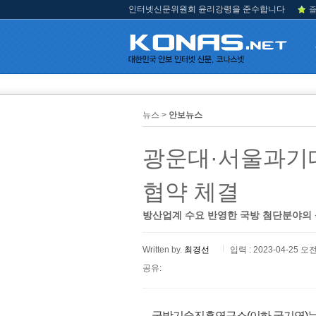
인터넷신문위원회 윤리강령을 준수합니다
즐
뉴스 >
안보뉴스
광운대·서울과기대
협약 체결
방산업계 수요 반영한 국방 첨단분야의 
Written by.
최경선
입력 : 2023-04-25 오전
공유:
국방기술진흥연구소(이하 국기연)는 2