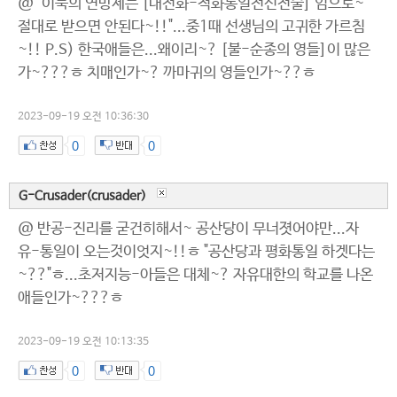
@ "이북의 연방제는 [내전화-적화통일전선전술] 임으로~
절대로 받으면 안된다~!!"...중1때 선생님의 고귀한 가르침
~!! P.S) 한국애들은...왜이리~? [불-순종의 영들]이 많은
가~???ㅎ 치매인가~? 까마귀의 영들인가~??ㅎ
2023-09-19 오전 10:36:30
0
0
G-Crusader(crusader)
@ 반공-진리를 굳건히해서~ 공산당이 무너졋어야만...자
유-통일이 오는것이엇지~!!ㅎ "공산당과 평화통일 하겟다는
~??"ㅎ...초저지능-아들은 대체~? 자유대한의 학교를 나온
애들인가~???ㅎ
2023-09-19 오전 10:13:35
0
0