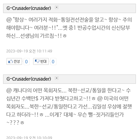
G-Crusader(crusader)
@ "항상~ 여러가지 적화-통일전선전술을 알고~ 항상~ 주의
해야합니다~ 여러분~!!"...옛 중1 반공수업시간의 신신당부
하신...선생님의 가르침~!!ㅎ
2023-09-19 오전 10:11:49
0
0
G-Crusader(crusader)
@ 캐나다의 어떤 목회자도... 북한-선교/통일을 한다고~ 수
십년간 수백만$ 가져다 받쳣다고하고~!!ㅎ @ 미국의 어떤
목회자도...북한-선교/통일한다고 가선...김일성 우상에 절햇
다고 하더라~!!ㅎ ...이게? 대체~ 무슨 뻘-짓거리들인가
~???ㅎ
2023-09-19 오전 10:10:09