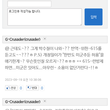
입력
G-Crusader(crusader)
@ 근데도~?? 그게 박수질이 나와~?? 반역-위헌-615를
듣고도~~???ㅎ P.S) 개정일이가 "한반도 미군주둔 허용"을
애기한게~? 무슨뜻인질 모르지~??ㅎㅎㅎ == 615-련방제
하면...미군은 잇어도...아무런~ 소용이 없단거란다~!!ㅎ
2023-09-19 오전 10:38:06
0
0
G-Crusader(crusader)