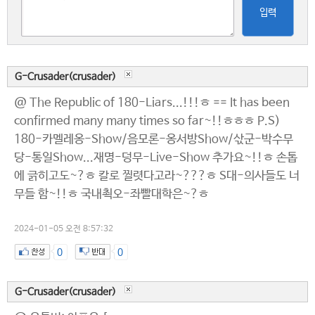
입력
G-Crusader(crusader)
@ The Republic of 180-Liars...!!!ㅎ == It has been
confirmed many many times so far~!!ㅎㅎㅎ P.S)
180-카멜레옹-Show/음모론-옹서방Show/삯군-박수무
당-통일Show...재명-덩무-Live-Show 추가요~!!ㅎ 손톱
에 긁히고도~?ㅎ 칼로 찔렷다고라~???ㅎ S대-의사들도 너
무들 함~!!ㅎ 국내쵝오-좌빨대학은~?ㅎ
2024-01-05 오전 8:57:32
0
0
G-Crusader(crusader)