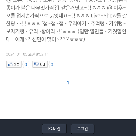
@ 오른손엔...?? 소위? 잼잼-봉사단의 응원도구인...[흰색
종이가 붙은 나무젓가락?] 같은거엿고~!!ㅎㅎㅎ @ 이후~
오른 엄지손가락으로 긁엇네요~!!ㅎㅎㅎ Live-Show들 잘
한당~~!!ㅎㅎㅎ "잼~잼~잼~ 우리아기~ 주먹뻥~ 가위뻥~
보자기뻥~ 유리~항아리~!"ㅎㅎㅎ (입만 열면들~ 거짓말인
데...이게~? 선민이 맞어~???ㅎㅎㅎ)
2024-01-05 오전 8:52:11
0
0
1
PC버전
로그인