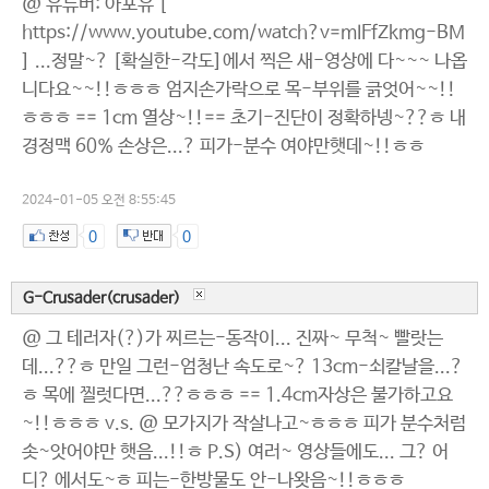
@ 유튜버: 아포유 [
https://www.youtube.com/watch?v=mIFfZkmg-BM
] ...정말~? [확실한-각도]에서 찍은 새-영상에 다~~~ 나옵
니다요~~!!ㅎㅎㅎ 엄지손가락으로 목-부위를 긁엇어~~!!
ㅎㅎㅎ == 1cm 열상~!!== 초기-진단이 정확하넹~??ㅎ 내
경정맥 60% 손상은...? 피가-분수 여야만햇데~!!ㅎㅎ
2024-01-05 오전 8:55:45
0
0
G-Crusader(crusader)
@ 그 테러자(?)가 찌르는-동작이... 진짜~ 무척~ 빨랏는
데...??ㅎ 만일 그런-엄청난 속도로~? 13cm-쇠칼날을...?
ㅎ 목에 찔럿다면...??ㅎㅎㅎ == 1.4cm자상은 불가하고요
~!!ㅎㅎㅎ v.s. @ 모가지가 작살나고~ㅎㅎㅎ 피가 분수처럼
솟~앗어야만 햇음...!!ㅎ P.S) 여러~ 영상들에도... 그? 어
디? 에서도~ㅎ 피는-한방물도 안-나왓음~!!ㅎㅎㅎ