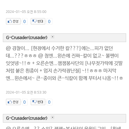
2024-01-05 오전 8:55:00
0
0
G-Crusader(crusader)
@ 경찰이... [현장에서 수거한 칼???]에는...피가 없던
데...???ㅎㅎㅎ @ 첨엔...왼손에 진짜-칼이 없고~ 볼펜이
잇엇넹~!!ㅎ + 오른손엔...잼잼봉사단의 [나무젓가락에 깃발
처럼 붙은 흰종이 + 엄지 손가락장난질]~!!ㅎㅎㅎ 마지막
엔...왼손에서~ 큰-종이와 큰-식칼이 함께 부터서 나옴~!!ㅎ
2024-01-05 오전 8:53:30
0
0
G-Crusader(crusader)