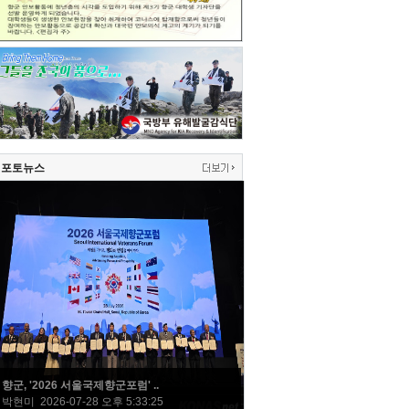
포토뉴스
향군, '2026 서울국제향군포럼' ..
박현미 2026-07-28 오후 5:33:25