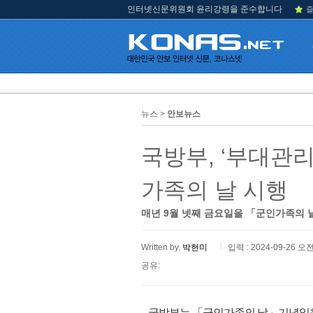
인터넷신문위원회 윤리강령을 준수합니다
즐
뉴스 >
안보뉴스
국방부, ‘부대관리
가족의 날 시행
매년 9월 넷째 금요일을 「군인가족의 
Written by.
박현미
입력 : 2024-09-26 오전
공유:
국방부는 「군인가족의 날」기념일