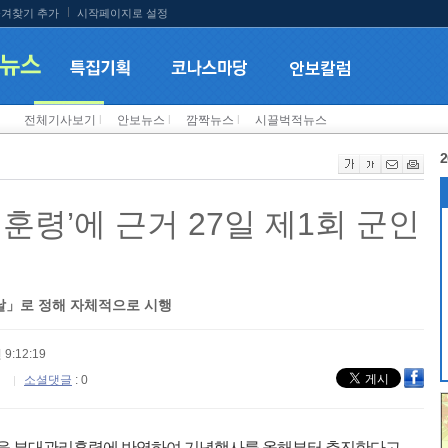
겨찾기 추가
시작페이지로 설정
전체기사보기
l
안보뉴스
l
깜짝뉴스
l
시끌벅적뉴스
2
훈령’에 근거 27일 제1회 군인
날」로 정해 자체적으로 시행
 9:12:19
소셜댓글
: 0
을 부대관리훈령에 반영하여 기념행사를 올해부터 추진한다고