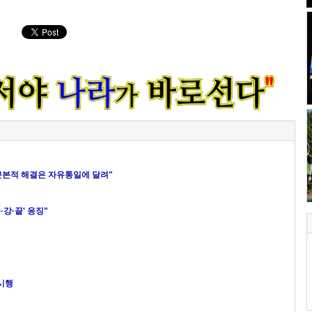
 근본적 해결은 자유통일에 달려"
강·끝' 응징"
 시행