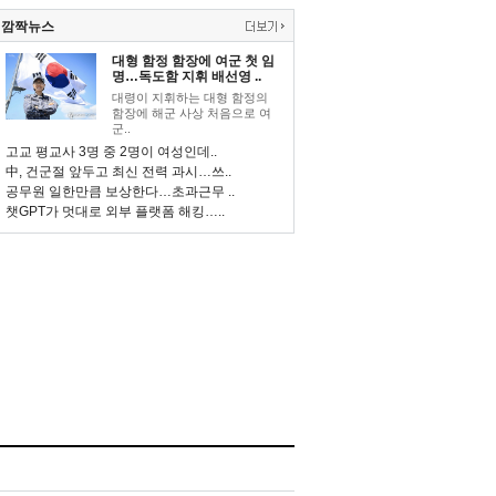
깜짝뉴스
대형 함정 함장에 여군 첫 임
명…독도함 지휘 배선영 ..
대령이 지휘하는 대형 함정의
함장에 해군 사상 처음으로 여
군..
고교 평교사 3명 중 2명이 여성인데..
中, 건군절 앞두고 최신 전력 과시…쓰..
공무원 일한만큼 보상한다…초과근무 ..
챗GPT가 멋대로 외부 플랫폼 해킹…..