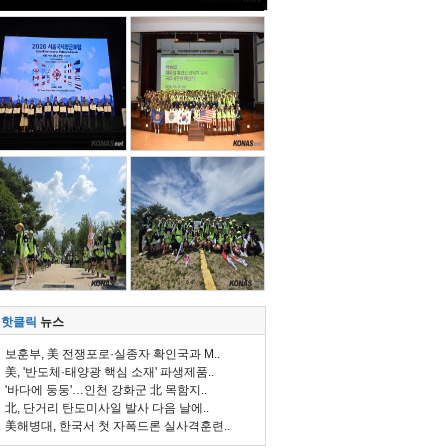
핫클릭
뉴스
보훈부, 美 전쟁포로·실종자 확인국과 M..
美, '반도체·태양광 핵심 소재' 파생제품..
'바다에 둥둥'…인천 강화군 北 목함지..
北, 단거리 탄도미사일 발사 다음 날에..
美해병대, 한국서 첫 자폭드론 실사격훈련..