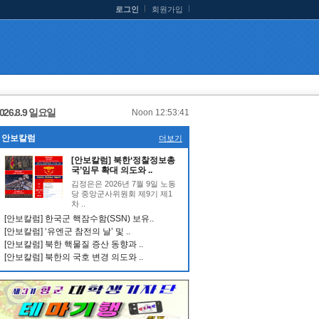
로그인
회원가입
026.8.9 일요일
Noon 12:53:42
안보칼럼
더보기
[안보칼럼] 북한‘정찰정보총
국’임무 확대 의도와 ..
김정은은 2026년 7월 9일 노동
당 중앙군사위원회 제9기 제1
차 ..
[안보칼럼] 한국군 핵잠수함(SSN) 보유..
[안보칼럼] ‘유엔군 참전의 날’ 및 ..
[안보칼럼] 북한 핵물질 증산 동향과 ..
[안보칼럼] 북한의 국호 변경 의도와 ..