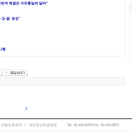
 근본적 해결은 자유통일에 달려"
강·끝' 응징"
 시행
1
비밀번호문의
l
개인정보취급방침
Tel : 02-416-6450 Fax : 02-416-0922