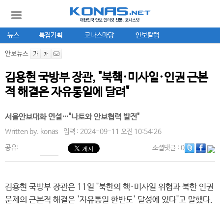
뉴스
특집기획
코나스마당
안보칼럼
안보뉴스
김용현 국방부 장관, "북핵·미사일·인권 근본
적 해결은 자유통일에 달려"
서울안보대화 연설…"나토와 안보협력 발전"
Written by.
konas
입력 : 2024-09-11 오전 10:54:26
공유:
소셜댓글
: 0
김용현 국방부 장관은 11일 "북한의 핵·미사일 위협과 북한 인권
문제의 근본적 해결은 '자유통일 한반도' 달성에 있다"고 말했다.