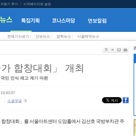
겨찾기 추가
시작페이지로 설정
전체기사보기
l
안보뉴스
l
깜짝뉴스
l
시끌벅적뉴스
2
 군가 합창대회」 개최
 국민 인식 제고 계기 마련
10:43:07
소셜댓글
: 0
군가 합창대회」를 서울아트센터 도암홀에서 김선호 국방부차관 주