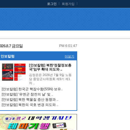
로그인
회원가입
026.8.7 금요일
PM 6:01:47
안보칼럼
더보기
[안보칼럼] 북한‘정찰정보총
국’임무 확대 의도와 ..
김정은은 2026년 7월 9일 노동
당 중앙군사위원회 제9기 제1
차 ..
[안보칼럼] 한국군 핵잠수함(SSN) 보유..
[안보칼럼] ‘유엔군 참전의 날’ 및 ..
[안보칼럼] 북한 핵물질 증산 동향과 ..
[안보칼럼] 북한의 국호 변경 의도와 ..