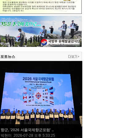
포토뉴스
향군, '2026 서울국제향군포럼' ..
박현미 2026-07-28 오후 5:33:25