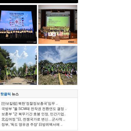
핫클릭
뉴스
[안보칼럼] 북한‘정찰정보총국’임무 ..
국방부 "올 SCM때 전작권 전환연도 결정 ..
보훈부 "군 복무기간 호봉 인정, 민간기업..
北김여정 "日, 전쟁국가로 변신…군사적 ..
정부, '독도 영유권 주장' 日방위백서에 ..