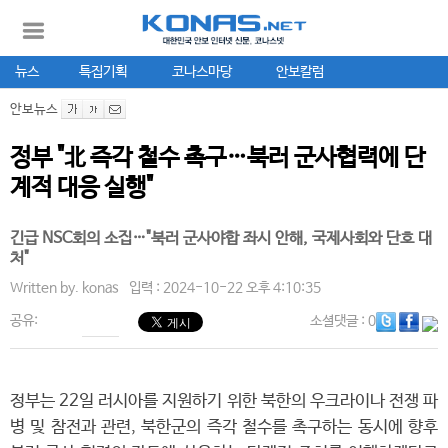
뉴스
특집기획
코나스마당
안보칼럼
안보뉴스
정부 "北 즉각 철수 촉구…북러 군사협력에 단
계적 대응 실행"
긴급 NSC회의 소집…"북러 군사야합 좌시 안해, 국제사회와 단호 대
처"
Written by.
konas
입력 : 2024-10-22 오후 4:10:35
공유:
소셜댓글
: 0
정부는 22일 러시아를 지원하기 위한 북한의 우크라이나 전쟁 파
병 및 참전과 관련, 북한군의 즉각 철수를 촉구하는 동시에 향후