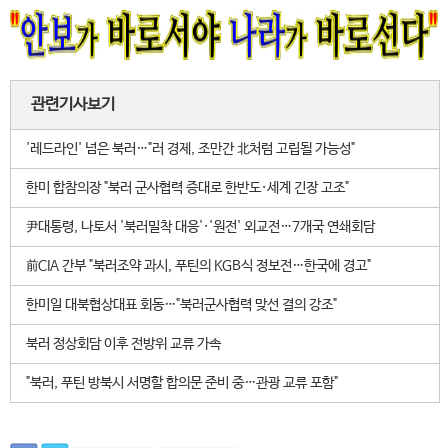
관련기사보기
'레드라인' 넘은 북러…"러 경제, 조만간 北처럼 고립될 가능성"
한미 합참의장 "북러 군사협력 증대로 한반도·세계 긴장 고조"
尹대통령, 나토서 '북러밀착 대응'·'원전' 외교전…7개국 연쇄회담
前CIA 간부 "북러조약 과시, 푸틴의 KGB식 정보전…한국에 경고"
한미일 대북협상대표 회동…"북러군사협력 맞선 결의 강조"
북러 정상회담 이후 전방위 교류 가속
"북러, 푸틴 방북시 서명할 합의문 준비 중…관광 교류 포함"