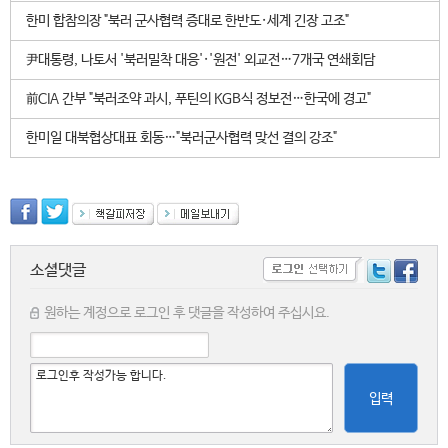
한미 합참의장 "북러 군사협력 증대로 한반도·세계 긴장 고조"
尹대통령, 나토서 '북러밀착 대응'·'원전' 외교전…7개국 연쇄회담
前CIA 간부 "북러조약 과시, 푸틴의 KGB식 정보전…한국에 경고"
한미일 대북협상대표 회동…"북러군사협력 맞선 결의 강조"
소셜댓글
원하는 계정으로 로그인 후 댓글을 작성하여 주십시요.
입력