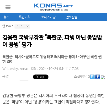
뉴스
특집기획
코나스마당
안보칼럼
안보뉴스
김용현 국방부장관 "북한군, 파병 아닌 총알받
이 용병" 평가
북한군, 러시아 군복으로 위장하고 러시아군 통제하 아무런 작전 권
한 없어
Written by.
konas
입력 : 2024-10-24 오전 11:17:06
공유:
소셜댓글
: 0
김용현 국방부 장관은 러시아의 우크라이나 침공에 동원된 북한
군은 '파병'이 아닌 '용병'이라는 표현이 적절하다고 평가했다.