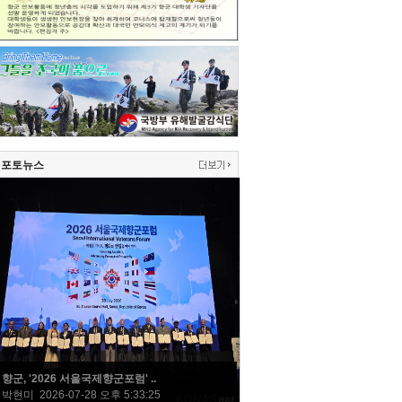
포토뉴스
향군, '2026 서울국제향군포럼' ..
박현미 2026-07-28 오후 5:33:25