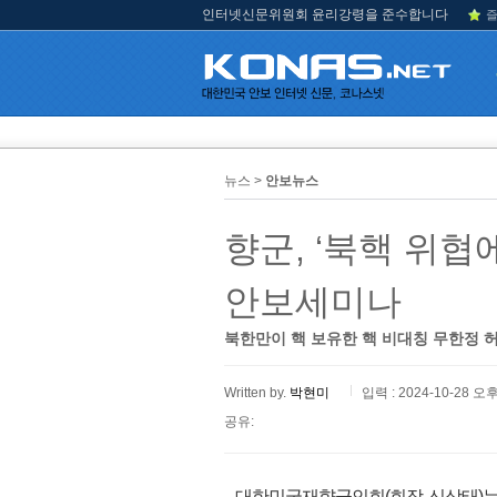
인터넷신문위원회 윤리강령을 준수합니다
즐
뉴스 >
안보뉴스
향군, ‘북핵 위협
안보세미나
북한만이 핵 보유한 핵 비대칭 무한정 
Written by.
박현미
입력 : 2024-10-28 오후
공유:
대한민국재향군인회(회장 신상태)는 