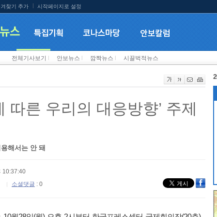
겨찾기 추가
시작페이지로 설정
전체기사보기
l
안보뉴스
l
깜짝뉴스
l
시끌벅적뉴스
2
에 따른 우리의 대응방향’ 주제
허용해서는 안 돼
 10:37:40
소셜댓글
: 0
10월28일(월) 오후 2시부터 한국프레스센터 국제회의장(20층)