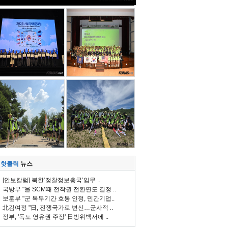
핫클릭
뉴스
[안보칼럼] 북한‘정찰정보총국’임무 ..
국방부 "올 SCM때 전작권 전환연도 결정 ..
보훈부 "군 복무기간 호봉 인정, 민간기업..
北김여정 "日, 전쟁국가로 변신…군사적 ..
정부, '독도 영유권 주장' 日방위백서에 ..