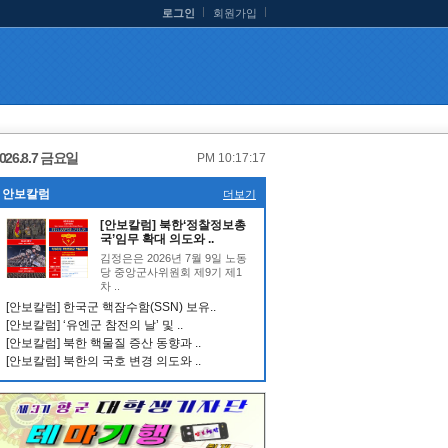
로그인
회원가입
026.8.7 금요일
PM 10:17:17
안보칼럼
더보기
[안보칼럼] 북한‘정찰정보총
국’임무 확대 의도와 ..
김정은은 2026년 7월 9일 노동
당 중앙군사위원회 제9기 제1
차 ..
[안보칼럼] 한국군 핵잠수함(SSN) 보유..
[안보칼럼] ‘유엔군 참전의 날’ 및 ..
[안보칼럼] 북한 핵물질 증산 동향과 ..
[안보칼럼] 북한의 국호 변경 의도와 ..