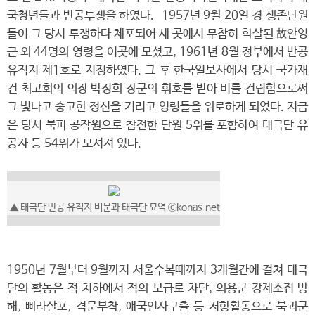
국청년들과 반공투쟁을 하였다. 1957년 9월 20일 경 생존단원
들이 그 당시 투쟁하다 체포되어 세 곳에서 무참히 학살된 故안영
근 외 44명의 영령을 이곳에 모셨고, 1961년 8월 정부에서 반공
유적지 제1호로 지정하였다. 그 후 한국일보사에서 당시 국가재
건 최고회의 의장 박정희 장군의 휘호를 받아 비를 건립함으로써
그 빛나고 숭고한 정신을 기리고 영령들을 위로하게 되었다. 지금
은 당시 북파 공작원으로 참전한 단원 5위를 포함하여 태극단 유
공자 등 54위가 모셔져 있다.
▲ 태극단 반공 유적지 비문과 태극단 묘역 ⓒkonas.net
1950년 7월부터 9월까지 서울수복때까지 3개월간에 걸쳐 태극
단의 활동은 적 치하에서 적의 보급로 차단, 의용군 강제소집 방
해, 삐라살포, 격문부착, 애국인사구출 등 저항활동으로 북괴군