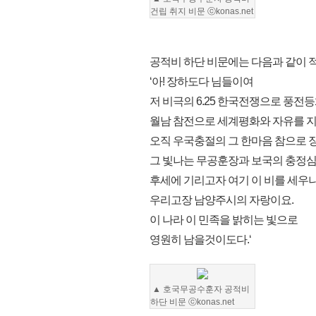
건립 취지 비문
ⓒkonas.net
공적비 하단 비문에는 다음과 같이 적
‘아! 장하도다 님들이여
저 비극의 6.25 한국전쟁으로 풍전
월남 참전으로 세계평화와 자유를 
오직 우국충절의 그 한마음 참으로 
그 빛나는 무공훈장과 보국의 충정
후세에 기리고자 여기 이 비를 세우
우리고장 남양주시의 자랑이요.
이 나라 이 민족을 밝히는 빛으로
영원히 남을것이도다.‘
▲
호국무공수훈자 공적비
하단 비문
ⓒkonas.net