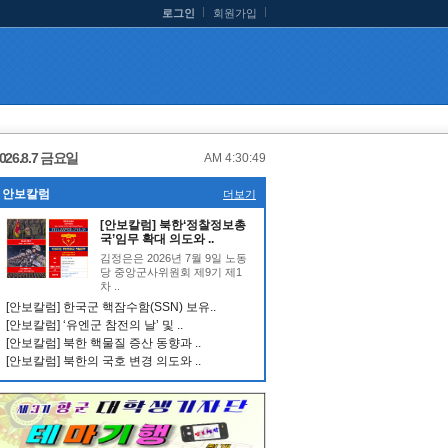
로그인
회원가입
026.8.7 금요일
AM 4:30:50
안보칼럼
더보기
[안보칼럼] 북한‘정찰정보총
국’임무 확대 의도와 ..
김정은은 2026년 7월 9일 노동
당 중앙군사위원회 제9기 제1
차 ..
[안보칼럼] 한국군 핵잠수함(SSN) 보유..
[안보칼럼] ‘유엔군 참전의 날’ 및 ..
[안보칼럼] 북한 핵물질 증산 동향과 ..
[안보칼럼] 북한의 국호 변경 의도와 ..