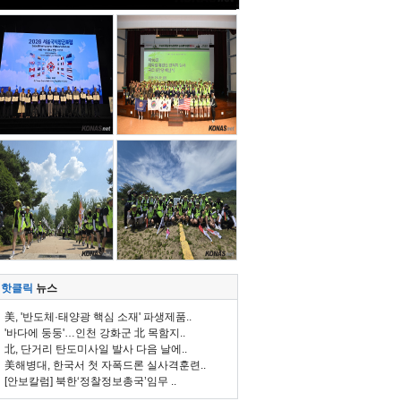
핫클릭
뉴스
美, '반도체·태양광 핵심 소재' 파생제품..
'바다에 둥둥'…인천 강화군 北 목함지..
北, 단거리 탄도미사일 발사 다음 날에..
美해병대, 한국서 첫 자폭드론 실사격훈련..
[안보칼럼] 북한‘정찰정보총국’임무 ..