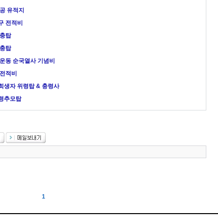
반공 유적지
구 전적비
현충탑
현충탑
년운동 순국열사 기념비
 전적비
희생자 위령탑 & 충령사
소령추모탑
1