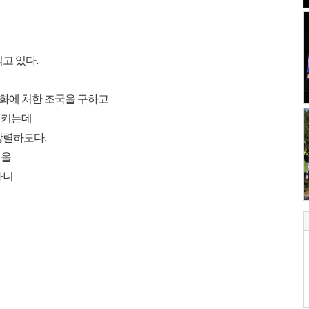
고 있다.
등화에 처한 조국을 구하고
지키는데
장렬하도다.
심을
나니