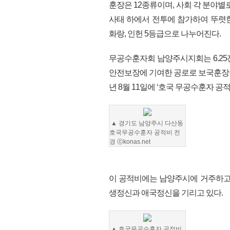
훈장은 12종류이며, 사회 각 분야별
사태 하에서 전투에 참가하여 뚜렷한
화랑, 인헌 5등급으로 나누어진다.
무공수훈자회 남양주시지회는 6.25
안전보장에 기여한 공로로 보국훈장을
년 8월 11일에 ‘호국 무공수훈자 공
▲
경기도 남양주시 다산동
호국무공수훈자 공적비 전
경
ⓒkonas.net
이 공적비에는 남양주시에 거주하고
생정신과 애국정신을 기리고 있다.
▲
호국무공수훈자 공적비