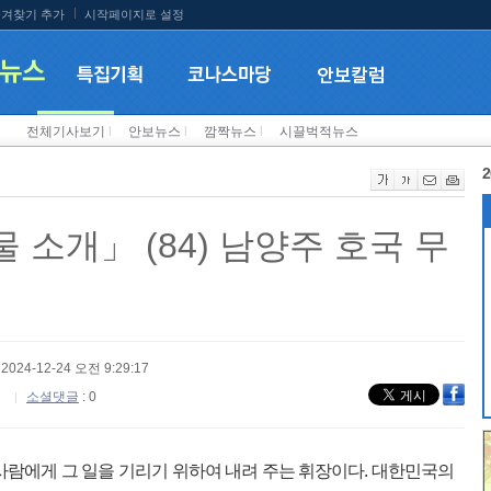
겨찾기 추가
시작페이지로 설정
전체기사보기
l
안보뉴스
l
깜짝뉴스
l
시끌벅적뉴스
2
소개」 (84) 남양주 호국 무
 2024-12-24 오전 9:29:17
소셜댓글
: 0
사람에게 그 일을 기리기 위하여 내려 주는 휘장이다. 대한민국의