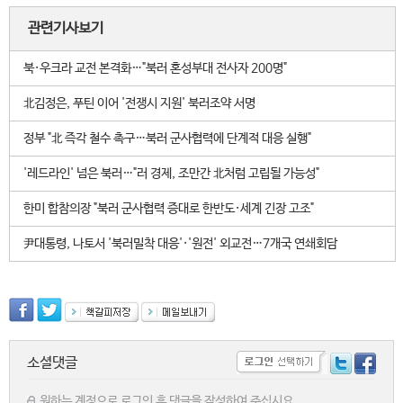
관련기사보기
북·우크라 교전 본격화…"북러 혼성부대 전사자 200명"
北김정은, 푸틴 이어 '전쟁시 지원' 북러조약 서명
정부 "北 즉각 철수 촉구…북러 군사협력에 단계적 대응 실행"
'레드라인' 넘은 북러…"러 경제, 조만간 北처럼 고립될 가능성"
한미 합참의장 "북러 군사협력 증대로 한반도·세계 긴장 고조"
尹대통령, 나토서 '북러밀착 대응'·'원전' 외교전…7개국 연쇄회담
소셜댓글
원하는 계정으로 로그인 후 댓글을 작성하여 주십시요.