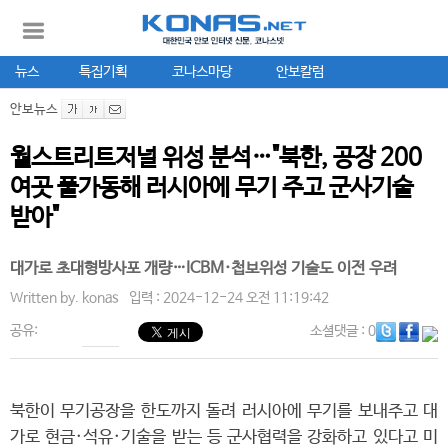
뉴스
특집기획
코나스마당
안보칼럼
안보뉴스
월스트리트저널 위성 분석…"북한, 공장 200
여곳 풀가동해 러시아에 무기 주고 군사기술
받아"
대가로 초대형방사포 개량…ICBM·첩보위성 기술도 이전 우려
Written by.
konas
입력 : 2024-12-24 오전 11:19:42
공유:
소셜댓글
: 0
북한이 무기공장을 한도까지 돌려 러시아에 무기를 보내주고 대
가로 현금·석유·기술을 받는 등 군사협력을 강화하고 있다고 미