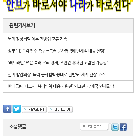
관련기사보기
북러 정상회담 이후 전방위 교류 가속
정부 "北 즉각 철수 촉구…북러 군사협력에 단계적 대응 실행"
'레드라인' 넘은 북러…"러 경제, 조만간 北처럼 고립될 가능성"
한미 합참의장 "북러 군사협력 증대로 한반도·세계 긴장 고조"
尹대통령, 나토서 '북러밀착 대응'·'원전' 외교전…7개국 연쇄회담
소셜댓글