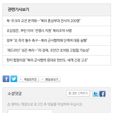
관련기사보기
북·우크라 교전 본격화…"북러 혼성부대 전사자 200명"
北김정은, 푸틴 이어 '전쟁시 지원' 북러조약 서명
정부 "北 즉각 철수 촉구…북러 군사협력에 단계적 대응 실행"
'레드라인' 넘은 북러…"러 경제, 조만간 北처럼 고립될 가능성"
한미 합참의장 "북러 군사협력 증대로 한반도·세계 긴장 고조"
소셜댓글
원하는 계정으로 로그인 후 댓글을 작성하여 주십시요.