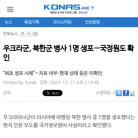
뉴스
특집기획
코나스마당
안보칼럼
안보뉴스
우크라군, 북한군 병사 1명 생포…국정원도 확
인
"최초 생포 사례"…치료 여부·현재 상태 등은 미확인
Written by.
konas
입력 : 2024-12-27 오후 2:14:48
공유:
소셜댓글
: 0
우크라이나군이 러시아에 파병된 북한 병사 중 1명을 생포했다는
현지 언론 보도를 국가정보원이 사실이라고 확인했다.