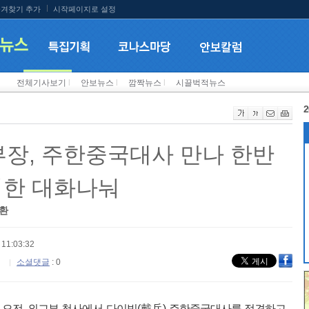
겨찾기 추가
시작페이지로 설정
전체기사보기
l
안보뉴스
l
깜짝뉴스
l
시끌벅적뉴스
2
장, 주한중국대사 만나 한반
위한 대화나눠
교환
11:03:32
소셜댓글
: 0
 오전, 외교부 청사에서 다이빙(戴兵) 주한중국대사를 접견하고