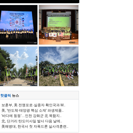
핫클릭
뉴스
보훈부, 美 전쟁포로·실종자 확인국과 M..
美, '반도체·태양광 핵심 소재' 파생제품..
'바다에 둥둥'…인천 강화군 北 목함지..
北, 단거리 탄도미사일 발사 다음 날에..
美해병대, 한국서 첫 자폭드론 실사격훈련..