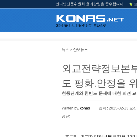
인터넷신문위원회 윤리강령을 준수합니다
즐
뉴스 >
안보뉴스
외교전략정보본부
도 평화.안정을 
한중관계와 한반도 문제에 대한 의견 
Written by.
konas
입력 : 2025-02-13 오전 
공유:
조구래 외교전략정보본부장은 12일