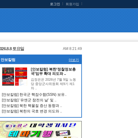
로그인
회원가입
026.8.8 토요일
AM 8:21:49
안보칼럼
더보기
[안보칼럼] 북한‘정찰정보총
국’임무 확대 의도와 ..
김정은은 2026년 7월 9일 노동
당 중앙군사위원회 제9기 제1
차 ..
[안보칼럼] 한국군 핵잠수함(SSN) 보유..
[안보칼럼] ‘유엔군 참전의 날’ 및 ..
[안보칼럼] 북한 핵물질 증산 동향과 ..
[안보칼럼] 북한의 국호 변경 의도와 ..