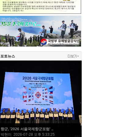
포토뉴스
향군, '2026 서울국제향군포럼' ..
박현미 2026-07-28 오후 5:33:25