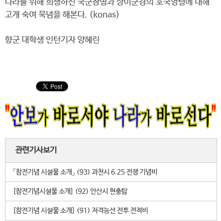
나라를 위해 희생하신 국군장병과 상이군경의 호국영령에 대해
고개 숙여 묵념을 해본다. (konas)
향군 대학생 인턴기자 양혜린
관련기사보기
「참전기념 시설물 소개」 (93) 과천시 6.25 전쟁 기념비
[참전기념시설물 소개] (92) 안산시 현충탑
[참전기념 시설물 소개] (91) 저격능선 전투 전적비