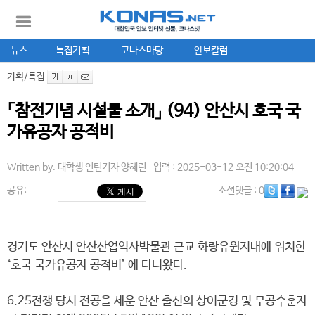
뉴스
특집기획
코나스마당
안보칼럼
기획/특집
「참전기념 시설물 소개」 (94) 안산시 호국 국
가유공자 공적비
Written by.
대학생 인턴기자 양혜린
입력 : 2025-03-12 오전 10:20:04
공유:
소셜댓글
: 0
경기도 안산시 안산산업역사박물관 근교 화랑유원지내에 위치한
‘호국 국가유공자 공적비’ 에 다녀왔다.
6.25전쟁 당시 전공을 세운 안산 출신의 상이군경 및 무공수훈자