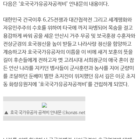
다음은 ‘호국국가유공자공적비’ 안내문의 내용이다.
대한민국 건국이후 6.25전쟁과 대간첩작전 그리고 세계평화와
자유민주주의 수호를 위하여 타국에 까지 파병되어 목숨을 걸고
용감하게 싸워 공을 세운 안산시 거주 무공 및 보국훈장 수훈자와
전상군경의 호국정신을 높이 받들고 나라사랑 정신을 함양하고
계승하고자 호국국가유공자의 이름을 이 비에 새겨 보훈의 뜻을
길이 후손들에게 전하고자 옛 고려시대 서희장군의 애국 혼이 잠
든 안산 나라를 지키던 병사들이 군사훈련과 농사를 지어 군량미
를 조달하던 둔배미 벌판 초지진이 위치했던 유서 깊은 이곳 초지
동 화랑유원지에 ‘호국국가유공자공적비’를 건립하게 되었다.
▲ 호국 국가유공자 공적비 안내문 ⓒkonas.net