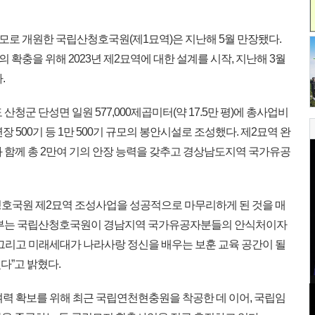
장 규모로 개원한 국립산청호국원(제1묘역)은 지난해 5월 만장됐다.
확충을 위해 2023년 제2묘역에 대한 설계를 시작, 지난해 3월
.
군 단성면 일원 577,000제곱미터(약 17.5만 평)에 총사업비
연장 500기 등 1만 500기 규모의 봉안시설로 조성했다. 제2묘역 완
함께 총 2만여 기의 안장 능력을 갖추고 경상남도지역 국가유공
호국원 제2묘역 조성사업을 성공적으로 마무리하게 된 것을 매
훈부는 국립산청호국원이 경남지역 국가유공자분들의 안식처이자
 그리고 미래세대가 나라사랑 정신을 배우는 보훈 교육 공간이 될
다”고 밝혔다.
여력 확보를 위해 최근 국립연천현충원을 착공한 데 이어, 국립임