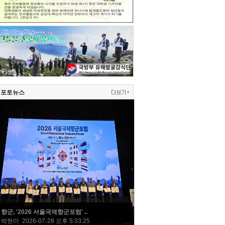
포토뉴스
향군, '2026 서울국제향군포럼' ..
박현미 2026-07-28 오후 5:33:25