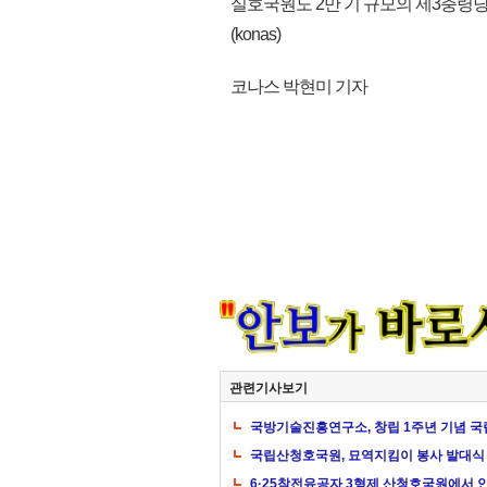
실호국원도 2만 기 규모의 제3충령
(konas)
코나스 박현미 기자
관련기사보기
국방기술진흥연구소, 창립 1주년 기념 
국립산청호국원, 묘역지킴이 봉사 발대식
6·25참전유공자 3형제 산청호국원에서 