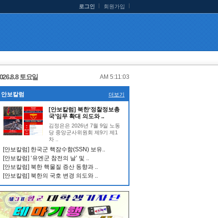
로그인
회원가입
026.8.8 토요일
AM 5:11:04
안보칼럼
더보기
[안보칼럼] 북한‘정찰정보총
국’임무 확대 의도와 ..
김정은은 2026년 7월 9일 노동
당 중앙군사위원회 제9기 제1
차 ..
[안보칼럼] 한국군 핵잠수함(SSN) 보유..
[안보칼럼] ‘유엔군 참전의 날’ 및 ..
[안보칼럼] 북한 핵물질 증산 동향과 ..
[안보칼럼] 북한의 국호 변경 의도와 ..