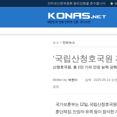
인터넷신문위원회 윤리강령을 준수합니다
즐
뉴스 >
안보뉴스
‘국립산청호국원 
산청호국원, 총 2만 기의 안장 능력 갖
Written by.
박현미
입력 : 2025-05-13 오전
공유:
국가보훈부는 12일, 국립산청호국원
훈단체장, 안장자 유족 등이 참석한