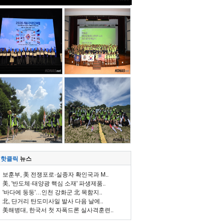
핫클릭
뉴스
보훈부, 美 전쟁포로·실종자 확인국과 M..
美, '반도체·태양광 핵심 소재' 파생제품..
'바다에 둥둥'…인천 강화군 北 목함지..
北, 단거리 탄도미사일 발사 다음 날에..
美해병대, 한국서 첫 자폭드론 실사격훈련..