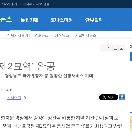
겨찾기 추가
시작페이지로 설정
전체기사보기
l
안보뉴스
l
깜짝뉴스
l
시끌벅적뉴스
2
제2묘역’ 완공
춰... 경상남도 국가유공자 등 원활한 안장서비스 기대
 9:54:19
소셜댓글
: 0
 현충문 광장에서 강정애 장관을 비롯한 지역 기관·단체장과 보
 가운데 ‘산청호국원 제2묘역 확충사업 준공식’을 개최했다고 밝혔