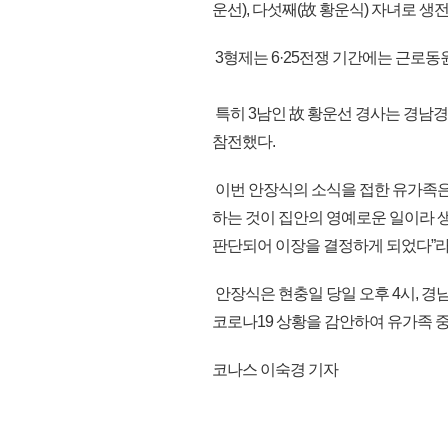
운선), 다섯째(故 황운식) 자녀로 
3형제는 6·25전쟁 기간에는 근로
특히 3남인 故 황운선 경사는 경
참전했다.
이번 안장식의 소식을 접한 유가족
하는 것이 집안의 영예로운 일이라 생
판단되어 이장을 결정하게 되었다”라
안장식은 현충일 당일 오후 4시, 
코로나19 상황을 감안하여 유가족 중심
코나스 이숙경 기자