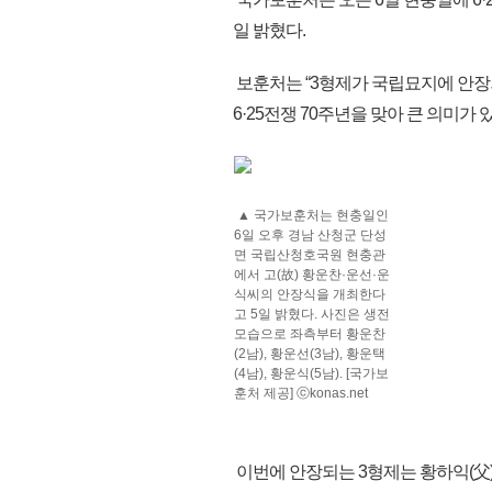
일 밝혔다.
보훈처는 “3형제가 국립묘지에 안장
6·25전쟁 70주년을 맞아 큰 의미가 
▲ 국가보훈처는 현충일인
6일 오후 경남 산청군 단성
면 국립산청호국원 현충관
에서 고(故) 황운찬·운선·운
식씨의 안장식을 개최한다
고 5일 밝혔다. 사진은 생전
모습으로 좌측부터 황운찬
(2남), 황운선(3남), 황운택
(4남), 황운식(5남). [국가보
훈처 제공] ⓒkonas.net
이번에 안장되는 3형제는 황하익(父)과