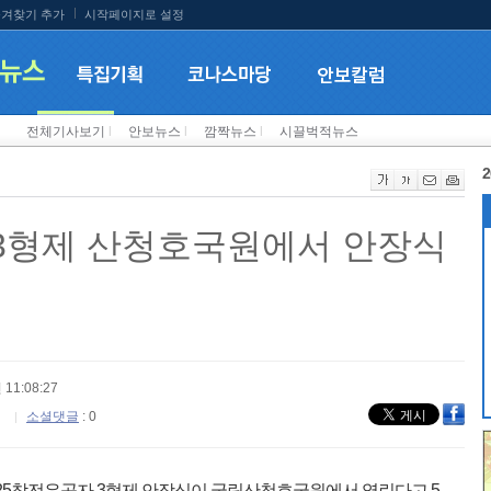
겨찾기 추가
시작페이지로 설정
전체기사보기
l
안보뉴스
l
깜짝뉴스
l
시끌벅적뉴스
2
 3형제 산청호국원에서 안장식
 11:08:27
소셜댓글
: 0
·25참전유공자 3형제 안장식이 국립산청호국원에서 열린다고 5