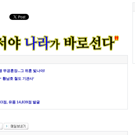
쟁 무공훈장...그 위훈 빛나야!
영‧황남호 철도 기관사‘
점, 유품 14,839점 발굴