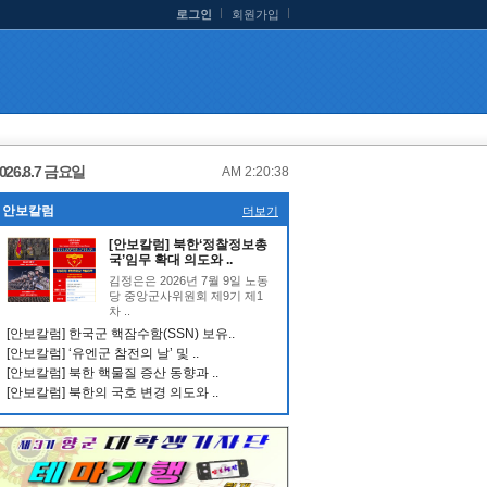
로그인
회원가입
026.8.7 금요일
AM 2:20:38
안보칼럼
더보기
[안보칼럼] 북한‘정찰정보총
국’임무 확대 의도와 ..
김정은은 2026년 7월 9일 노동
당 중앙군사위원회 제9기 제1
차 ..
[안보칼럼] 한국군 핵잠수함(SSN) 보유..
[안보칼럼] ‘유엔군 참전의 날’ 및 ..
[안보칼럼] 북한 핵물질 증산 동향과 ..
[안보칼럼] 북한의 국호 변경 의도와 ..