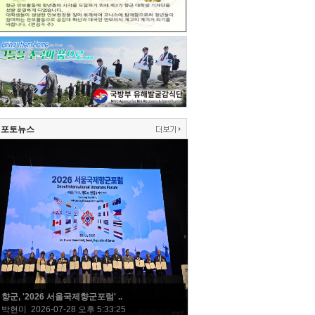
포토뉴스
향군, '2026 서울국제향군포럼' ..
박현미 2026-07-28 오후 5:33:25