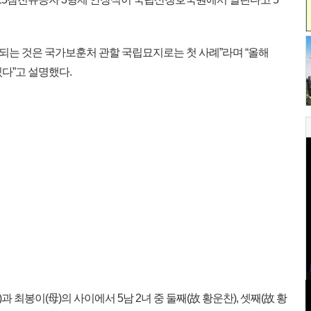
되는 것은 국가보훈처 관할 국립묘지로는 첫 사례”라며 “올해
있다”고 설명했다.
 최봉이(母)의 사이에서 5남 2녀 중 둘째(故 황운찬), 셋째(故 황