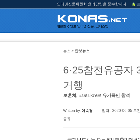
인터넷신문위원회 윤리강령을 준수합니다
즐
뉴스 >
안보뉴스
6·25참전유공자
거행
보훈처, 코로나19로 유가족만 참석
Written by.
이숙경
입력 : 2020-06-05 오전
공유:
국가보훈처는 오는 6일 현충일에 6