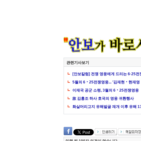
관련기사보기
[안보칼럼] 전쟁 영웅에게 드리는 6·25전
5월의 6‧25전쟁영웅... ’김재현‧현재
이재국 공군 소령, 3월의 6‧25전쟁영웅
故 김홍조 하사 호국의 영웅 귀환행사
화살머리고지 유해발굴 재개 이후 유해 133