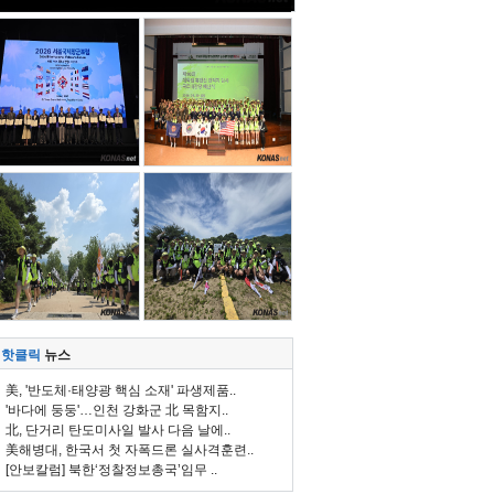
핫클릭
뉴스
美, '반도체·태양광 핵심 소재' 파생제품..
'바다에 둥둥'…인천 강화군 北 목함지..
北, 단거리 탄도미사일 발사 다음 날에..
美해병대, 한국서 첫 자폭드론 실사격훈련..
[안보칼럼] 북한‘정찰정보총국’임무 ..