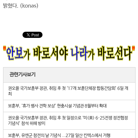
밝혔다. (konas)
관련기사보기
권오을 국가보훈부 장관, 취임 후 첫 ‘17개 보훈단체장 합동간담회’ 6일 개
최
보훈부, ‘휴가 병사 견학 보상’ 현충시설 기념관 8월부터 확대
권오을 국가보훈부 장관, 취임 후 첫 일정으로 ‘미(美) 6·25전쟁 정전협정
기념식’ 참석 위해 방미
보훈부, 유엔군 참전의 날 기념식 ...27일 일산 킨텍스에서 거행