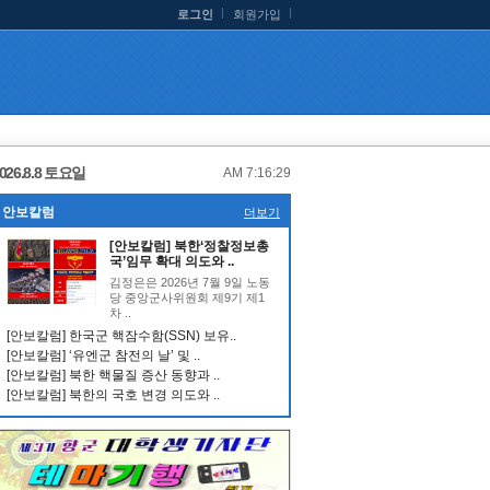
로그인
회원가입
026.8.8 토요일
AM 7:16:29
안보칼럼
더보기
[안보칼럼] 북한‘정찰정보총
국’임무 확대 의도와 ..
김정은은 2026년 7월 9일 노동
당 중앙군사위원회 제9기 제1
차 ..
[안보칼럼] 한국군 핵잠수함(SSN) 보유..
[안보칼럼] ‘유엔군 참전의 날’ 및 ..
[안보칼럼] 북한 핵물질 증산 동향과 ..
[안보칼럼] 북한의 국호 변경 의도와 ..