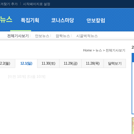
겨찾기 추가
시작페이지로 설정
전체기사보기
l
안보뉴스
l
깜짝뉴스
l
시끌벅적뉴스
2
Home > 뉴스 > 전체기사보기
2.2(월)
12.1(일)
11.30(토)
11.29(금)
11.28(목)
달력보기
[이전 10개] [다음 10개]