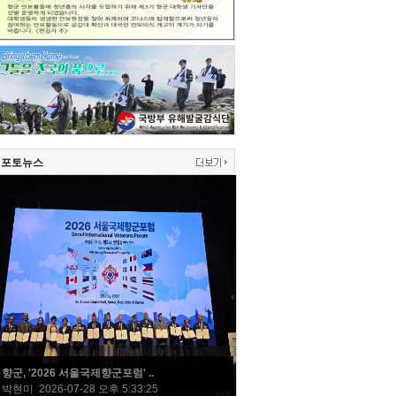
포토뉴스
향군, '2026 서울국제향군포럼' ..
박현미 2026-07-28 오후 5:33:25