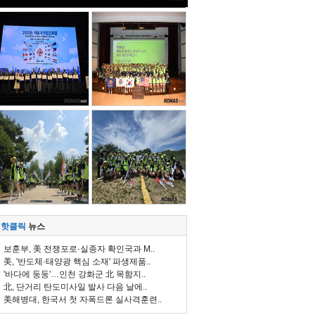
핫클릭
뉴스
보훈부, 美 전쟁포로·실종자 확인국과 M..
美, '반도체·태양광 핵심 소재' 파생제품..
'바다에 둥둥'…인천 강화군 北 목함지..
北, 단거리 탄도미사일 발사 다음 날에..
美해병대, 한국서 첫 자폭드론 실사격훈련..