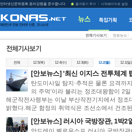
인터넷신문위원회 윤리강령을 준수합니다
즐겨찾기 추가
시작페이지로 설정
전체기사보기
l
안보뉴스
l
전체
12.5(목)
12.4(수)
12.3(화)
12.2(월)
12.1(일)
[안보뉴스] '최신 이지스 전투체계 탑
탄도미사일 탐지·추적은 물론 요격까지
의 주먹'이라 불리는 정조대왕함이 2
해군작전사령부는 이날 부산작전기지에서 정조
밝혔다.해군 함정의 취역식은 조선소에서 건조된 
[안보뉴스] 러시아 국방장관, 1박2일
안드레이 벨로우소프 러시아 국방장관이