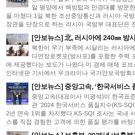
일 평양에서 해방탑과 만경대를 방문한 
을 마쳤다.1일 북한 조선중앙통신과 러시아 국
장관을 단장으로 하는 러시아 국방부 대표단은 전
[안보뉴스] 北, 러시아에 240㎜ 방사
북한이 무기 부족에 시달리는 러시아에 
다연장로켓포(방사포)를 포함한 주력 
에 제공했다는 보도가 나왔다.미 경제 매체 포브
인터넷판 기사에서 우크라이나 국가안보국방회의 산
[안보뉴스] 중앙고속, ‘한국서비스 품
중앙고속(대표이사 이광석)이 한국표준협
관 '2024 한국서비스 품질지수(KS-SQ
2년 연속 1위를 차지했다.KS-SQI 조사는 국내
스를 직접 경험한 고객에 의한 품질 평가를 바탕으