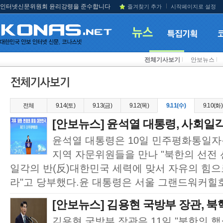
인터넷신문위원회 윤리강령을 준수합니다
즐겨찾기 추가
시작페이지로 설정
전체기사보기
l
안보뉴스
l
전체
9.14(토)
9.13(금)
9.12(목)
9.11(수)
9.10(화)
[안보뉴스] 윤석열 대통령, 사회일각
윤석열 대통령은 10일 민주평화통일
지역 자문위원들을 만나 "북한의 선전
일각의 반(反)대한민국 세력에 맞서 자유의 힘으
라"고 당부했다.윤 대통령은 서울 그랜드워커힐호
[안보뉴스] 김용현 국방부 장관, 북핵
김용현 국방부 장관은 11일 "북한의 핵