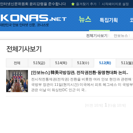
인터넷신문위원회 윤리강령을 준수합니다
즐겨찾기 추가
시작페이지로 설정
전체기사보기
l
안보뉴스
l
전체
5.15(금)
5.14(목)
5.13(수)
5.12(화)
5.11(월)
[안보뉴스] 韓美국방장관, 전작권전환·동맹현대화 논의..
전시작전통제권(전작권) 전환을 비롯한 여러 안보 현안과 관련해 
국방부 장관이 11일(현지시간) 미국에서 피트 헤그세스 미 국방부
관은 이날 미 워싱턴DC 인근 미 국..
1
[이전 10개]
[다음 10개]