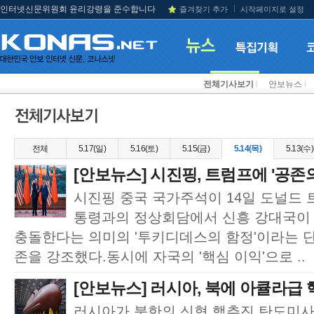
인터넷신문위원회 윤리강령을 준수합니다
즐겨찾기 추가
시작페이지로 설정
전체기사보기
l
안보뉴스
l
전체
5.17(일)
5.16(토)
5.15(금)
5.14(목)
5.13(수)
[안보뉴스] 시진핑, 트럼프에 '공존의
시진핑 중국 국가주석이 14일 도널드 
통령과의 정상회담에서 신흥 강대국이
충돌한다는 의미의 '투키디데스의 함정'이라는 단
존을 강조했다.동시에 자국의 '핵심 이익'으로 ..
[안보뉴스] 러시아, 북에 아큘라급 핵
러시아가 북한의 신형 핵추진 탄도미