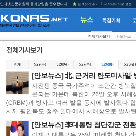
인터넷신문위원회 윤리강령을 준수합니다
즐겨찾기 추가
시작페이지로 설정
전체기사보기
l
안보뉴스
l
전체
5.29(금)
5.28(목)
5.27(수)
5.26(화)
5.25(월)
[안보뉴스] 北, 근거리 탄도미사일·방
시진핑 중국 국가주석이 조만간 방북할
론되는 가운데 북한이 26일 오후 서
(CRBM)과 방사포 여러 발을 동시에 발사했다.
시께 평안북도 정주 일대에서 서해상으로 발사된 
[안보뉴스] 李대통령 첨단강군 전환
이재명 대통령은 26일 "미래형 첨단 