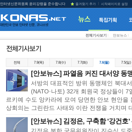
인터넷신문위원회 윤리강령을 준수합니다
즐겨찾기 추가
시작페이지로 설정
전체기사보기
l
안보뉴스
l
전체
7.9(목)
7.8(수)
7.7(화)
7.6(월)
7.5(일)
[안보뉴스] 파열음 커진 대서양 동
서방의 대표적인 방위 동맹체인 북대
(NATO·나토) 32개 회원국 정상들이 
르키예 수도 앙카라에 모여 당면한 안보 현안을 
상회의는 그린란드 사태와 이란 전쟁을 거치며 대
[안보뉴스] 김정은, 구축함 '강건호'
김정은 북한 국무위원장이 진수식 도중