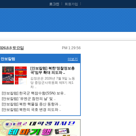
로그인
회원가입
026.8.8 토요일
PM 1:29:56
안보칼럼
더보기
[안보칼럼] 북한‘정찰정보총
국’임무 확대 의도와 ..
김정은은 2026년 7월 9일 노동
당 중앙군사위원회 제9기 제1
차 ..
[안보칼럼] 한국군 핵잠수함(SSN) 보유..
[안보칼럼] ‘유엔군 참전의 날’ 및 ..
[안보칼럼] 북한 핵물질 증산 동향과 ..
[안보칼럼] 북한의 국호 변경 의도와 ..