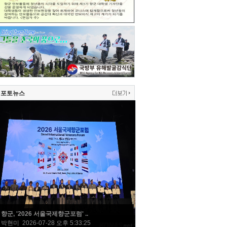
포토뉴스
향군, '2026 서울국제향군포럼' ..
박현미 2026-07-28 오후 5:33:25