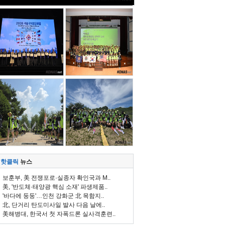
핫클릭
뉴스
보훈부, 美 전쟁포로·실종자 확인국과 M..
美, '반도체·태양광 핵심 소재' 파생제품..
'바다에 둥둥'…인천 강화군 北 목함지..
北, 단거리 탄도미사일 발사 다음 날에..
美해병대, 한국서 첫 자폭드론 실사격훈련..