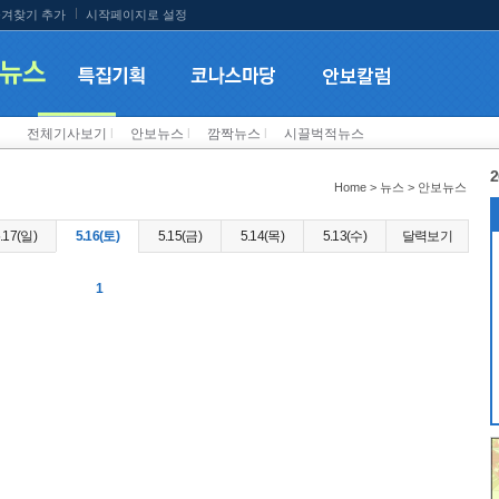
겨찾기 추가
시작페이지로 설정
전체기사보기
l
안보뉴스
l
깜짝뉴스
l
시끌벅적뉴스
2
Home > 뉴스 > 안보뉴스
.17(일)
5.16(토)
5.15(금)
5.14(목)
5.13(수)
달력보기
1