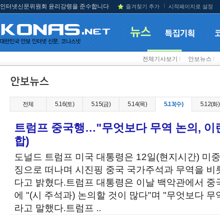
인터넷신문위원회 윤리강령을 준수합니다
즐겨찾기 추가
시작페이지로 설정
전체기사보기
l
안보뉴스
l
전체
5.16(토)
5.15(금)
5.14(목)
5.13(수)
5.12(화)
트럼프 중국행…"무엇보다 무역 논의, 이
합)
도널드 트럼프 미국 대통령은 12일(현지시간) 미
징으로 떠나며 시진핑 중국 국가주석과 무역을 비
다고 밝혔다.트럼프 대통령은 이날 백악관에서 중
에 "(시 주석과) 논의할 것이 많다"며 "무엇보다 무
라고 말했다.트럼프 ..