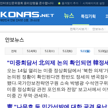
인터넷신문위원회 윤리강령을 준수합니다
즐겨찾기 추가
시작페이지로 설정
전체기사보기
l
안보뉴스
l
전체
5.14(목)
5.13(수)
5.12(화)
5.11(월)
5.10(일)
"미중회담서 北의제 논의 확인되면 韓정세
오는 14일 열리는 미중 정상회담에서 '북한 의제
논의된 정황이 확인된다면 한반도 정세의 변곡점이
됐다.국가안보전략연구원 소속 박병광 수석연구위원
미중 정상회담 관전 포인트와 전망' 보고서에서 
미중 간 무역·관세와..
靑 "나무호 등 민간선박에 대한 공격 용납