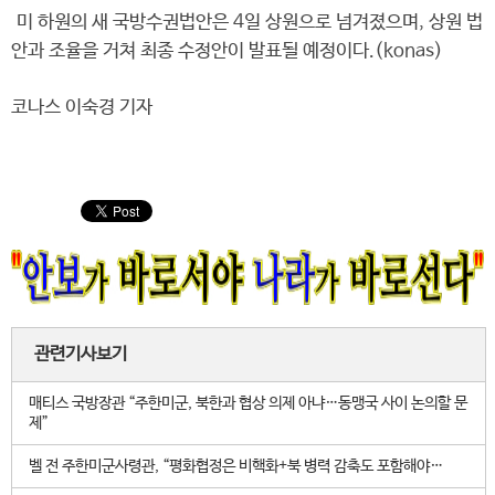
미 하원의 새 국방수권법안은 4일 상원으로 넘겨졌으며, 상원 법
안과 조율을 거쳐 최종 수정안이 발표될 예정이다.(konas)
코나스 이숙경 기자
관련기사보기
매티스 국방장관 “주한미군, 북한과 협상 의제 아냐…동맹국 사이 논의할 문
제”
벨 전 주한미군사령관, “평화협정은 비핵화+북 병력 감축도 포함해야…