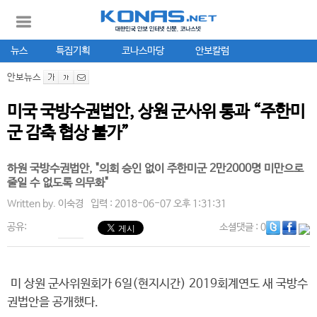
뉴스
특집기획
코나스마당
안보칼럼
안보뉴스
미국 국방수권법안, 상원 군사위 통과 “주한미
군 감축 협상 불가”
하원 국방수권법안, "의회 승인 없이 주한미군 2만2000명 미만으로
줄일 수 없도록 의무화"
Written by.
이숙경
입력 : 2018-06-07 오후 1:31:31
공유:
소셜댓글
: 0
미 상원 군사위원회가 6일(현지시간) 2019회계연도 새 국방수
권법안을 공개했다.