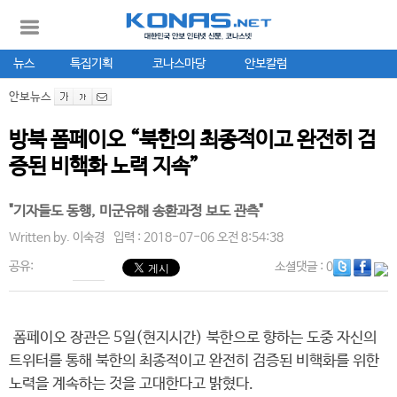
뉴스
특집기획
코나스마당
안보칼럼
안보뉴스
방북 폼페이오 “북한의 최종적이고 완전히 검
증된 비핵화 노력 지속”
"기자들도 동행, 미군유해 송환과정 보도 관측"
Written by.
이숙경
입력 : 2018-07-06 오전 8:54:38
공유:
소셜댓글
: 0
폼페이오 장관은 5일(현지시간) 북한으로 향하는 도중 자신의
트위터를 통해 북한의 최종적이고 완전히 검증된 비핵화를 위한
노력을 계속하는 것을 고대한다고 밝혔다.