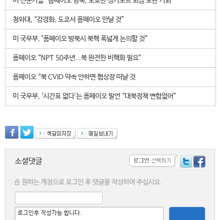
미 전문가들 “폼페이오 방북, 모호한 싱가포르 회담 보완 기회”
청와대, “강경화, 도쿄서 폼페이오 만날 것”
미 국무부, "폼페이오 방북시 북핵 폭넓게 논의할 것”
폼페이오 “NPT 50주년...북 완전한 비핵화 필요”
폼페이오 “북 CVID 약속 안하면 협상장 떠날 것
미 국무부, ‘시간표 없다’는 폼페이오 발언 “대북정책 변함없어”
소셜댓글
원하는 계정으로 로그인 후 댓글을 작성하여 주십시요.