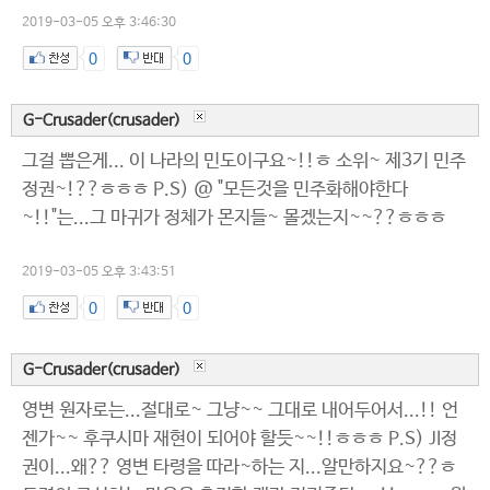
2019-03-05 오후 3:46:30
0
0
G-Crusader(crusader)
그걸 뽑은게... 이 나라의 민도이구요~!!ㅎ 소위~ 제3기 민주
정권~!??ㅎㅎㅎ P.S) @ "모든것을 민주화해야한다
~!!"는...그 마귀가 정체가 몬지들~ 몰겠는지~~??ㅎㅎㅎ
2019-03-05 오후 3:43:51
0
0
G-Crusader(crusader)
영변 원자로는...절대로~ 그냥~~ 그대로 내어두어서...!! 언
젠가~~ 후쿠시마 재현이 되어야 할듯~~!!ㅎㅎㅎ P.S) JI정
권이...왜?? 영변 타령을 따라~하는 지...알만하지요~??ㅎ