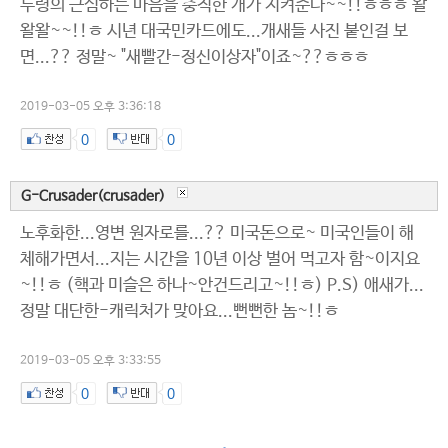
두령의 근심하는 마음을 충직한 개가 지켜준다~~!!ㅎㅎㅎ 왈
왈왈~~!!ㅎ 시년 대국민카드에도...개새들 사진 붙인걸 보
면...?? 정말~ "새빨간-정신이상자"이죠~??ㅎㅎㅎ
2019-03-05 오후 3:36:18
0
0
G-Crusader(crusader)
노후화한...영변 원자로를...?? 미국돈으로~ 미국인들이 해
체해가면서...지는 시간을 10년 이상 벌어 먹고자 함~이지요
~!!ㅎ (핵과 미슬은 하나~안건드리고~!!ㅎ) P.S) 애새가...
정말 대단한-캐릭처가 맞아요...뻔뻔한 놈~!!ㅎ
2019-03-05 오후 3:33:55
0
0