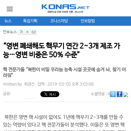
뉴스
특집기획
코나스마당
안보칼럼
안보뉴스
“영변 폐쇄해도 핵무기 연간 2~3개 제조 가
능…영변 비중은 50% 수준”
핵 전문가들 “북한이 비밀 우라늄 농축 시설 곳곳에 숨겨 놔, 찾기 어
려워”
Written by.
최경선
입력 : 2019-03-05 오후 3:03:08
공유:
소셜댓글
: 4
북한은 영변 핵 시설이 없어도 1년에 핵무기 2~3개를 만들 수
있는 역량이 있다고 핵 전문가들이 분석했다. 이들은 또 영변 핵