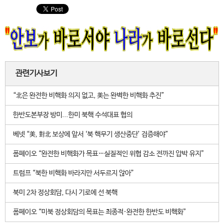
관련기사보기
“北은 완전한 비핵화 의지 없고, 美는 완벽한 비핵화 추진”
한반도본부장 방미...한미 북핵 수석대표 협의
베넷 “美, 對北 보상에 앞서 ‘북 핵무기 생산중단’ 검증해야”
폼페이오 “완전한 비핵화가 목표…실질적인 위협 감소 전까진 압박 유지”
트럼프 “북한 비핵화 바라지만 서두르지 않아”
북미 2차 정상회담, 다시 기로에 선 북핵
폼페이오 “미북 정상회담의 목표는 최종적·완전한 한반도 비핵화”