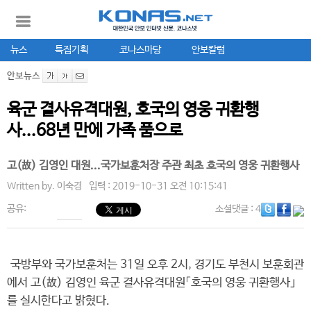
뉴스
특집기획
코나스마당
안보칼럼
안보뉴스
육군 결사유격대원, 호국의 영웅 귀환행
사...68년 만에 가족 품으로
고(故) 김영인 대원...국가보훈처장 주관 최초 호국의 영웅 귀환행사
Written by.
이숙경
입력 : 2019-10-31 오전 10:15:41
공유:
소셜댓글
: 4
국방부와 국가보훈처는 31일 오후 2시, 경기도 부천시 보훈회관
에서 고(故) 김영인 육군 결사유격대원「호국의 영웅 귀환행사｣
를 실시한다고 밝혔다.