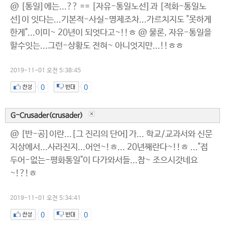
@ [통일]에는...?? == [자유-통일노선]과 [적화-통일노
선]이 잇다는...기본적-사실-명제조차...가르치지도 "못하게
한게"...이미~ 20년이 되엇다고~!!ㅎ @ 물론, 자유-통일을
할수잇는...그런-상황도 전혀~ 아니엇지만...!!ㅎㅎ
2019-11-01 오전 5:38:45
0
0
G-Crusader(crusader)
@ [반-공]이란...[그 진리의 단어]가... 학교/교과서와 신문
지상에서...사라진지...어언~!ㅎ... 20년째란다~!!ㅎ ..."접
두어-없는-평화통일"이 다가와서들...참~ 조으시갓네요
~!?!ㅎ
2019-11-01 오전 5:34:41
0
0