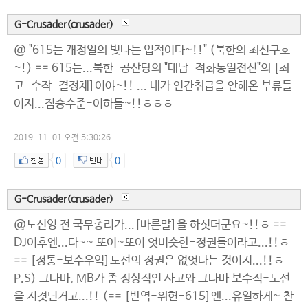
G-Crusader(crusader)
@ "615는 개정일의 빛나는 업적이다~!!" (북한의 최신구호
~!) == 615는...북한-공산당의 "대남-적화통일전선"의 [최
고-수작-결정체]이야~!! ... 내가 인간취급을 안해온 부류들
이지...짐승수준-이하들~!!ㅎㅎㅎ
2019-11-01 오전 5:30:26
0
0
G-Crusader(crusader)
@노신영 전 국무총리가...[바른말]을 하셧더군요~!!ㅎ ==
DJ이후엔...다~~ 또이~또이 엇비슷한-정권들이라고...!!ㅎ
== [정통-보수우익]노선의 정권은 없엇다는 것이지...!!ㅎ
P.S) 그나마, MB가 좀 정상적인 사고와 그나마 보수적-노선
을 지켯던거고...!! (== [반역-위헌-615]엔...유일하게~ 찬