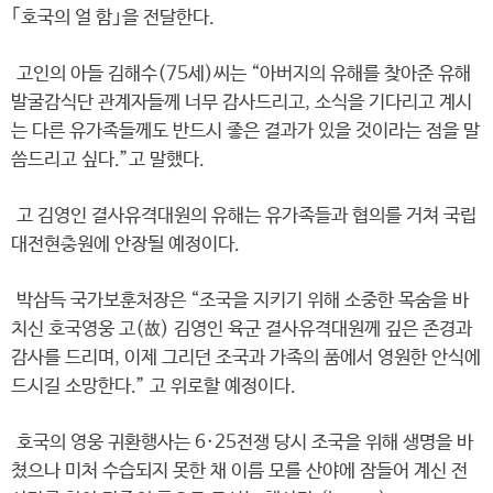
｢호국의 얼 함｣을 전달한다.
고인의 아들 김해수(75세)씨는 “아버지의 유해를 찾아준 유해
발굴감식단 관계자들께 너무 감사드리고, 소식을 기다리고 계시
는 다른 유가족들께도 반드시 좋은 결과가 있을 것이라는 점을 말
씀드리고 싶다.”고 말했다.
고 김영인 결사유격대원의 유해는 유가족들과 협의를 거쳐 국립
대전현충원에 안장될 예정이다.
박삼득 국가보훈처장은 “조국을 지키기 위해 소중한 목숨을 바
치신 호국영웅 고(故) 김영인 육군 결사유격대원께 깊은 존경과
감사를 드리며, 이제 그리던 조국과 가족의 품에서 영원한 안식에
드시길 소망한다.” 고 위로할 예정이다.
호국의 영웅 귀환행사는 6·25전쟁 당시 조국을 위해 생명을 바
쳤으나 미처 수습되지 못한 채 이름 모를 산야에 잠들어 계신 전