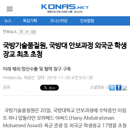
뉴스
특집기획
코나스마당
안보칼럼
안보뉴스
국방기술품질원, 국방대 안보과정 외국군 학생
장교 최초 초청
미래 해외 방산수출 및 협력 창구 구축
Written by.
최경선
입력 : 2019-11-20 오전 9:51:38
공유:
소셜댓글
: 0
국방기술품질원은 20일, 국방대학교 안보과정에 수탁중인 이집
트 하니 압둘라만 모하메드 아싸드(Hany Abdulrahman
Mohamed Assad) 육군 준장 등 외국군 학생장교 17명을 초청